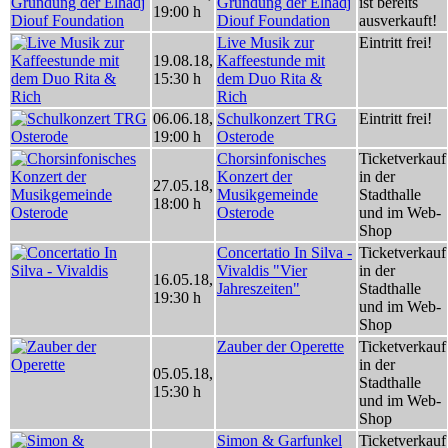
Gründung der Elhadj
ist bereits
19:00 h
Diouf Foundation
ausverkauft!
Live Musik zur
Eintritt frei!
19.08.18
,
Kaffeestunde mit
15:30 h
dem Duo Rita &
Rich
06.06.18
,
Schulkonzert TRG
Eintritt frei!
19:00 h
Osterode
Chorsinfonisches
Ticketverkauf
Konzert der
in der
27.05.18
,
Musikgemeinde
Stadthalle
18:00 h
Osterode
und im Web-
Shop
Concertatio In Silva -
Ticketverkauf
Vivaldis "Vier
in der
16.05.18
,
Jahreszeiten"
Stadthalle
19:30 h
und im Web-
Shop
Zauber der Operette
Ticketverkauf
in der
05.05.18
,
Stadthalle
15:30 h
und im Web-
Shop
Simon & Garfunkel
Ticketverkauf