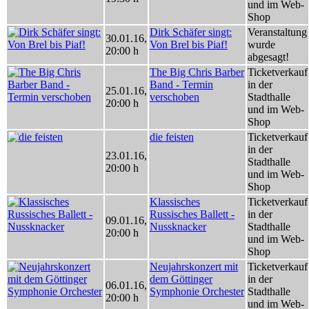
und im Web-
Shop
Dirk Schäfer singt:
Veranstaltung
30.01.16
,
Von Brel bis Piaf!
wurde
20:00 h
abgesagt!
The Big Chris Barber
Ticketverkauf
Band - Termin
in der
25.01.16
,
verschoben
Stadthalle
20:00 h
und im Web-
Shop
die feisten
Ticketverkauf
in der
23.01.16
,
Stadthalle
20:00 h
und im Web-
Shop
Klassisches
Ticketverkauf
Russisches Ballett -
in der
09.01.16
,
Nussknacker
Stadthalle
20:00 h
und im Web-
Shop
Neujahrskonzert mit
Ticketverkauf
dem Göttinger
in der
06.01.16
,
Symphonie Orchester
Stadthalle
20:00 h
und im Web-