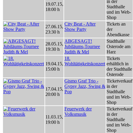
in der
19.07.15
,
Stadthalle
18:00 h
und im Web-
Shop
City Beat - After
Tickets an
27.06.15
,
Show Party
der
23:30 h
Abendkasse
ABGESAGT!
Stadthalle
28.05.15
,
Jubiläums-Tournee
Osterode am
19:30 h
Judith & Mel
Harz
18.
Tickets
19.04.15
,
Wohltätigkeitskonzert
erhältlich in
15:00 h
der Stadthalle
Osterode
Gismo Graf Trio -
Ticketverkauf
Gypsy Jazz, Swing &
in der
17.04.15
,
Pop
Stadthalle
20:00 h
und im Web-
Shop
Feuerwerk der
Ticketverkauf
Volksmusik
in der
11.03.15
,
Stadthalle
19:00 h
und im Web-
Shop