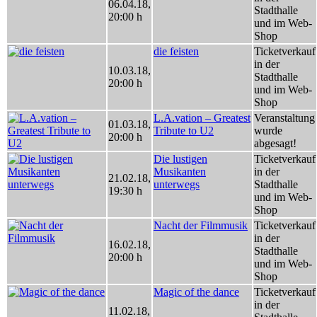
06.04.18
,
Stadthalle
20:00 h
und im Web-
Shop
die feisten
Ticketverkauf
in der
10.03.18
,
Stadthalle
20:00 h
und im Web-
Shop
L.A.vation – Greatest
Veranstaltung
01.03.18
,
Tribute to U2
wurde
20:00 h
abgesagt!
Die lustigen
Ticketverkauf
Musikanten
in der
21.02.18
,
unterwegs
Stadthalle
19:30 h
und im Web-
Shop
Nacht der Filmmusik
Ticketverkauf
in der
16.02.18
,
Stadthalle
20:00 h
und im Web-
Shop
Magic of the dance
Ticketverkauf
in der
11.02.18
,