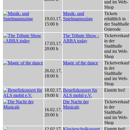
und im Web-
Shop
Musik- und
Tickets
19.03.17
,
Spielmannszüge
erhältlich in
15:00 h
der Stadthalle
Osterode
The Tribute Show -
Ticketverkauf
ABBA today
in der
17.03.17
,
Stadthalle
20:00 h
und im Web-
Shop
Magic of the dance
Ticketverkauf
in der
26.02.17
,
Stadthalle
18:00 h
und im Web-
Shop
18.02.17
,
Benefizkonzert für
Eintritt frei!
19:00 h
ALS mobil e.V.
Die Nacht der
Ticketverkauf
Musicals
in der
16.02.17
,
Stadthalle
20:00 h
und im Web-
Shop
12.02.17
,
Klavierschulkonzert
Eintritt frei!