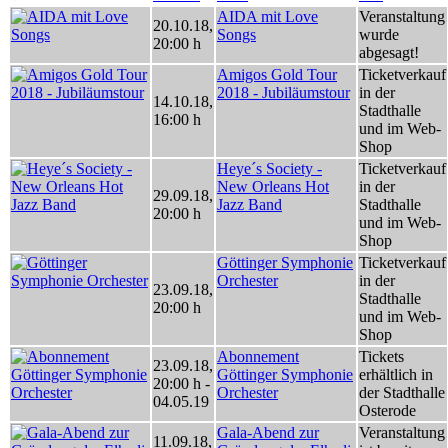
AIDA mit Love
Veranstaltung
20.10.18
,
Songs
wurde
20:00 h
abgesagt!
Amigos Gold Tour
Ticketverkauf
2018 - Jubiläumstour
in der
14.10.18
,
Stadthalle
16:00 h
und im Web-
Shop
Heye´s Society -
Ticketverkauf
New Orleans Hot
in der
29.09.18
,
Jazz Band
Stadthalle
20:00 h
und im Web-
Shop
Göttinger Symphonie
Ticketverkauf
Orchester
in der
23.09.18
,
Stadthalle
20:00 h
und im Web-
Shop
Abonnement
Tickets
23.09.18
,
Göttinger Symphonie
erhältlich in
20:00 h
-
Orchester
der Stadthalle
04.05.19
Osterode
Gala-Abend zur
Veranstaltung
11.09.18
,