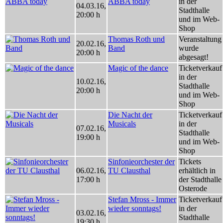
ABBA today
in der
04.03.16
,
Stadthalle
20:00 h
und im Web-
Shop
Thomas Roth und
Veranstaltung
20.02.16
,
Band
wurde
20:00 h
abgesagt!
Magic of the dance
Ticketverkauf
in der
10.02.16
,
Stadthalle
20:00 h
und im Web-
Shop
Die Nacht der
Ticketverkauf
Musicals
in der
07.02.16
,
Stadthalle
19:00 h
und im Web-
Shop
Sinfonieorchester der
Tickets
06.02.16
,
TU Clausthal
erhältlich in
17:00 h
der Stadthalle
Osterode
Stefan Mross - Immer
Ticketverkauf
wieder sonntags!
in der
03.02.16
,
Stadthalle
19:30 h