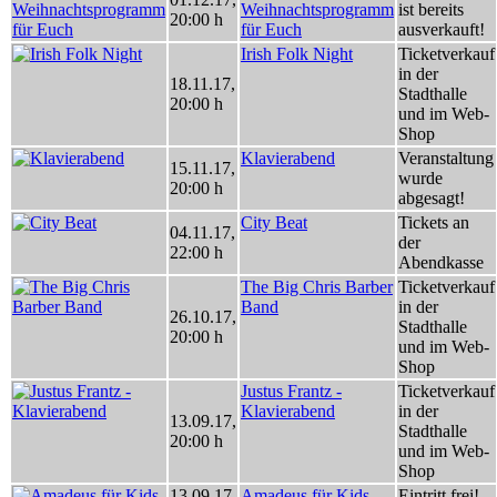
Weihnachtsprogramm
ist bereits
20:00 h
für Euch
ausverkauft!
Irish Folk Night
Ticketverkauf
in der
18.11.17
,
Stadthalle
20:00 h
und im Web-
Shop
Klavierabend
Veranstaltung
15.11.17
,
wurde
20:00 h
abgesagt!
City Beat
Tickets an
04.11.17
,
der
22:00 h
Abendkasse
The Big Chris Barber
Ticketverkauf
Band
in der
26.10.17
,
Stadthalle
20:00 h
und im Web-
Shop
Justus Frantz -
Ticketverkauf
Klavierabend
in der
13.09.17
,
Stadthalle
20:00 h
und im Web-
Shop
13.09.17
,
Amadeus für Kids
Eintritt frei!