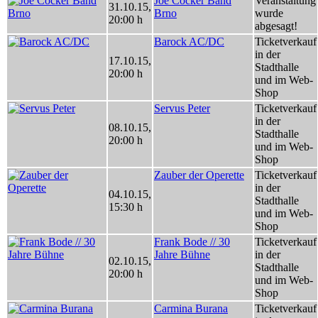
Joe Cocker Band
Veranstaltung
31.10.15
,
Brno
wurde
20:00 h
abgesagt!
Barock AC/DC
Ticketverkauf
in der
17.10.15
,
Stadthalle
20:00 h
und im Web-
Shop
Servus Peter
Ticketverkauf
in der
08.10.15
,
Stadthalle
20:00 h
und im Web-
Shop
Zauber der Operette
Ticketverkauf
in der
04.10.15
,
Stadthalle
15:30 h
und im Web-
Shop
Frank Bode // 30
Ticketverkauf
Jahre Bühne
in der
02.10.15
,
Stadthalle
20:00 h
und im Web-
Shop
Carmina Burana
Ticketverkauf