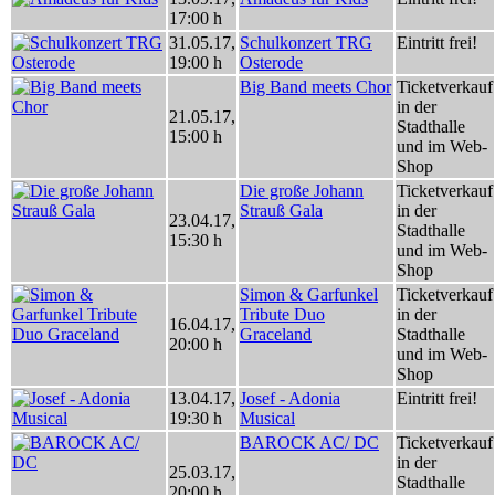
17:00 h
31.05.17
,
Schulkonzert TRG
Eintritt frei!
19:00 h
Osterode
Big Band meets Chor
Ticketverkauf
in der
21.05.17
,
Stadthalle
15:00 h
und im Web-
Shop
Die große Johann
Ticketverkauf
Strauß Gala
in der
23.04.17
,
Stadthalle
15:30 h
und im Web-
Shop
Simon & Garfunkel
Ticketverkauf
Tribute Duo
in der
16.04.17
,
Graceland
Stadthalle
20:00 h
und im Web-
Shop
13.04.17
,
Josef - Adonia
Eintritt frei!
19:30 h
Musical
BAROCK AC/ DC
Ticketverkauf
in der
25.03.17
,
Stadthalle
20:00 h