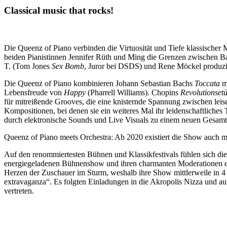
Classical music that rocks!
Die Queenz of Piano verbinden die Virtuosität und Tiefe klassischer
beiden Pianistinnen Jennifer Rüth und Ming die Grenzen zwischen B
T. (Tom Jones
Sex Bomb
, Juror bei DSDS) und Rene Möckel produzie
Die Queenz of Piano kombinieren Johann Sebastian Bachs
Toccata
m
Lebensfreude von
Happy
(Pharrell Williams). Chopins
Revolutionset
für mitreißende Grooves, die eine knisternde Spannung zwischen lei
Kompositionen, bei denen sie ein weiteres Mal ihr leidenschaftliches
durch elektronische Sounds und Live Visuals zu einem neuen Gesamtk
Queenz of Piano meets Orchestra: Ab 2020 existiert die Show auch m
Auf den renommiertesten Bühnen und Klassikfestivals fühlen sich di
energiegeladenen Bühnenshow und ihren charmanten Moderationen erob
Herzen der Zuschauer im Sturm, weshalb ihre Show mittlerweile in 4 
extravaganza“. Es folgten Einladungen in die Akropolis Nizza und a
vertreten.