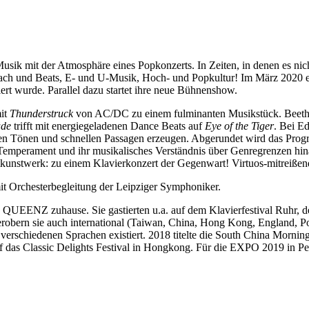
 Musik mit der Atmosphäre eines Popkonzerts. In Zeiten, in denen es n
ach und Beats, E- und U-Musik, Hoch- und Popkultur! Im März 2020 er
rt wurde. Parallel dazu startet ihre neue Bühnenshow.
it
Thunderstruck
von AC/DC zu einem fulminanten Musikstück. Beet
üde
trifft mit energiegeladenen Dance Beats auf
Eye of the Tiger
. Bei E
sen Tönen und schnellen Passagen erzeugen. Abgerundet wird das Progr
 Temperament und ihr musikalisches Verständnis über Genregrenzen hinaus
unstwerk: zu einem Klavierkonzert der Gegenwart! Virtuos-mitreißend
it Orchesterbegleitung der Leipziger Symphoniker.
e QUEENZ zuhause. Sie gastierten u.a. auf dem Klavierfestival Ruhr, 
ern sie auch international (Taiwan, China, Hong Kong, England, Port
verschiedenen Sprachen existiert. 2018 titelte die South China Morni
uf das Classic Delights Festival in Hongkong. Für die EXPO 2019 in P