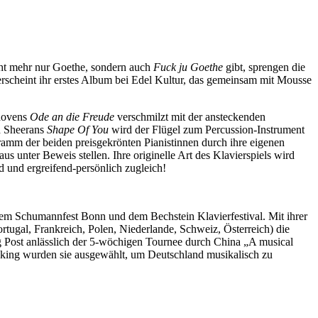
icht mehr nur Goethe, sondern auch
Fuck ju Goethe
gibt, sprengen die
scheint ihr erstes Album bei Edel Kultur, das gemeinsam mit Mousse
hovens
Ode an die Freude
verschmilzt mit der ansteckenden
d Sheerans
Shape Of You
wird der Flügel zum Percussion-Instrument
amm der beiden preisgekrönten Pianistinnen durch ihre eigenen
 unter Beweis stellen. Ihre originelle Art des Klavierspiels wird
 und ergreifend-persönlich zugleich!
dem Schumannfest Bonn und dem Bechstein Klavierfestival. Mit ihrer
ugal, Frankreich, Polen, Niederlande, Schweiz, Österreich) die
ng Post anlässlich der 5-wöchigen Tournee durch China „A musical
eking wurden sie ausgewählt, um Deutschland musikalisch zu