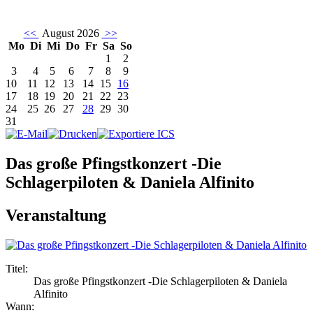
<<
August 2026
>>
Mo
Di
Mi
Do
Fr
Sa
So
1
2
3
4
5
6
7
8
9
10
11
12
13
14
15
16
17
18
19
20
21
22
23
24
25
26
27
28
29
30
31
Das große Pfingstkonzert -Die
Schlagerpiloten & Daniela Alfinito
Veranstaltung
Titel:
Das große Pfingstkonzert -Die Schlagerpiloten & Daniela
Alfinito
Wann: