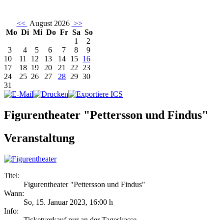
<<
August 2026
>>
Mo
Di
Mi
Do
Fr
Sa
So
1
2
3
4
5
6
7
8
9
10
11
12
13
14
15
16
17
18
19
20
21
22
23
24
25
26
27
28
29
30
31
Figurentheater "Pettersson und Findus"
Veranstaltung
Titel:
Figurentheater "Pettersson und Findus"
Wann:
So, 15. Januar 2023
,
16:00 h
Info:
Ticketverkauf nur an der Tageskasse - ,