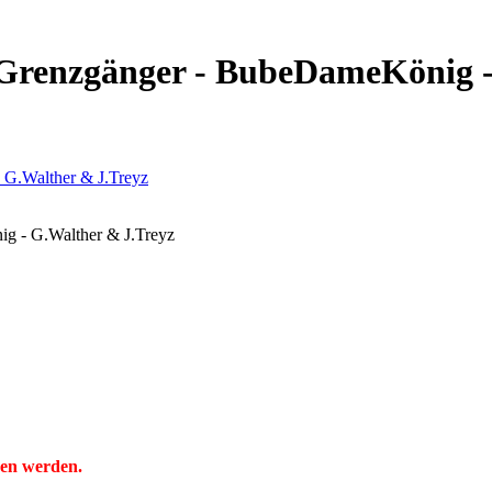
renzgänger - BubeDameKönig -
 - G.Walther & J.Treyz
ben werden.