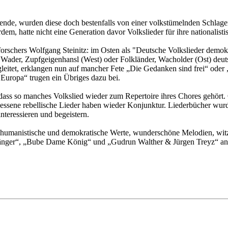
wende, wurden diese doch bestenfalls von einer volkstümelnden Schlage
em, hatte nicht eine Generation davor Volkslieder für ihre nationalis
forschers Wolfgang Steinitz: im Osten als "Deutsche Volkslieder demok
s Wader, Zupfgeigenhansl (West) oder Folkländer, Wacholder (Ost) deut
itet, erklangen nun auf mancher Fete „Die Gedanken sind frei“ oder 
Europa“ trugen ein Übriges dazu bei.
, dass so manches Volkslied wieder zum Repertoire ihres Chores gehört
ssene rebellische Lieder haben wieder Konjunktur. Liederbücher wurd
nteressieren und begeistern.
 humanistische und demokratische Werte, wunderschöne Melodien, witzig
gänger“, „Bube Dame König“ und „Gudrun Walther & Jürgen Treyz“ an un