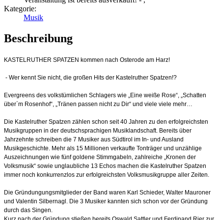
Kategorie:
Musik
Beschreibung
KASTELRUTHER SPATZEN kommen nach Osterode am Harz!
- Wer kennt Sie nicht, die großen Hits der Kastelruther Spatzen!?
Evergreens des volkstümlichen Schlagers wie „Eine weiße Rose“, „Schatten
über`m Rosenhof“, „Tränen passen nicht zu Dir“ und viele viele mehr…
Die Kastelruther Spatzen zählen schon seit 40 Jahren zu den erfolgreichsten
Musikgruppen in der deutschsprachigen Musiklandschaft. Bereits über
Jahrzehnte schreiben die 7 Musiker aus Südtirol im In- und Ausland
Musikgeschichte. Mehr als 15 Millionen verkaufte Tonträger und unzählige
Auszeichnungen wie fünf goldene Stimmgabeln, zahlreiche „Kronen der
Volksmusik“ sowie unglaubliche 13 Echos machen die Kastelruther Spatzen
immer noch konkurrenzlos zur erfolgreichsten Volksmusikgruppe aller Zeiten.
Die Gründungungsmitglieder der Band waren Karl Schieder, Walter Mauroner
und Valentin Silbernagl. Die 3 Musiker kannten sich schon vor der Gründung
durch das Singen.
Kurz nach der Gründung stießen bereits Oswald Sattler und Ferdinand Rier zur