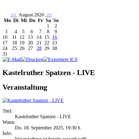
<<
August 2026
>>
Mo
Di
Mi
Do
Fr
Sa
So
1
2
3
4
5
6
7
8
9
10
11
12
13
14
15
16
17
18
19
20
21
22
23
24
25
26
27
28
29
30
31
Kastelruther Spatzen - LIVE
Veranstaltung
Titel:
Kastelruther Spatzen - LIVE
Wann:
Do, 18. September 2025
,
19:30 h
Info:
Veranstaltung ist bereits ausverkauft! - ,