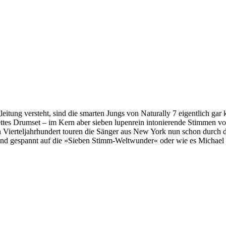
tung versteht, sind die smarten Jungs von Naturally 7 eigentlich gar 
es Drumset – im Kern aber sieben lupenrein intonierende Stimmen von
en Vierteljahrhundert touren die Sänger aus New York nun schon durch
r sind gespannt auf die »Sieben Stimm-Weltwunder« oder wie es Michae