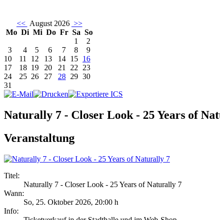
<<
August 2026
>>
Mo
Di
Mi
Do
Fr
Sa
So
1
2
3
4
5
6
7
8
9
10
11
12
13
14
15
16
17
18
19
20
21
22
23
24
25
26
27
28
29
30
31
Naturally 7 - Closer Look - 25 Years of Nat
Veranstaltung
Titel:
Naturally 7 - Closer Look - 25 Years of Naturally 7
Wann:
So, 25. Oktober 2026
,
20:00 h
Info:
Ticketverkauf in der Stadthalle und im Web-Shop - ,