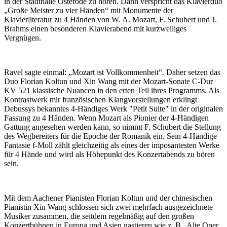
in der Stadthalle Osterode zu hören. Dann verspricht das Klavierduo
„Große Meister zu vier Händen“ mit Monumente der
Klavierliteratur zu 4 Händen von W. A. Mozart, F. Schubert und J.
Brahms einen besonderen Klavierabend mit kurzweiliges
Vergnügen.
Ravel sagte einmal: „Mozart ist Vollkommenheit“. Daher setzen das
Duo Florian Koltun und Xin Wang mit der Mozart-Sonate C-Dur
KV 521 klassische Nuancen in den erten Teil ihres Programms. Als
Kontrastwerk mir französischen Klangvorstellungen erklingt
Debussys bekanntes 4-Händiges Werk "Petit Suite" in der originalen
Fassung zu 4 Händen. Wenn Mozart als Pionier der 4-Händigen
Gattung angesehen werden kann, so nimmt F. Schubert die Stellung
des Wegbereiters für die Epoche der Romanik ein. Sein 4-Händige
Fantasie f-Moll zählt gleichzeitig als eines der imposantesten Werke
für 4 Hände und wird als Höhepunkt des Konzertabends zu hören
sein.
Mit dem Aachener Pianisten Florian Koltun und der chinesischen
Pianistin Xin Wang schlossen sich zwei mehrfach ausgezeichnete
Musiker zusammen, die seitdem regelmäßig auf den großen
Konzertbühnen in Europa und Asien gastieren wie z. B. Alte Oper