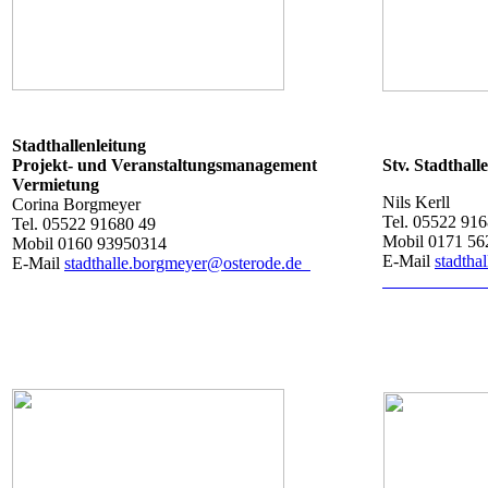
Stadthallenleitung
Projekt- und Veranstaltungsmanagement
Stv. Stadthall
Vermietung
Nils Kerll
Corina Borgmeyer
Tel. 05522 91
Tel. 05522 91680 49
Mobil 0171 56
Mobil 0160 93950314
E-Mail
stadtha
E-Mail
stadthalle.borgmeyer@osterode.de