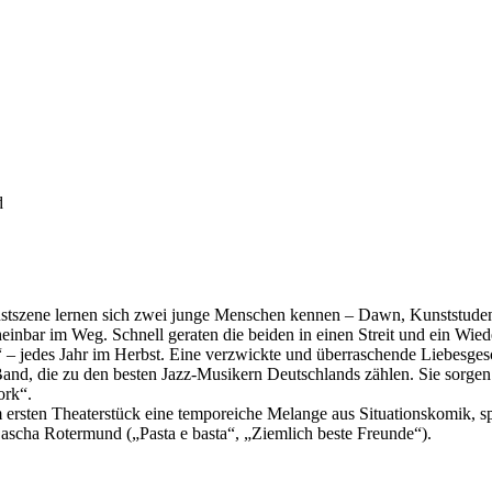
d
stszene lernen sich zwei junge Menschen kennen – Dawn, Kunststudenti
einbar im Weg. Schnell geraten die beiden in einen Streit und ein Wi
 – jedes Jahr im Herbst. Eine verzwickte und überraschende Liebesges
and, die zu den besten Jazz-Musikern Deutschlands zählen. Sie sorgen
ork“.
em ersten Theaterstück eine temporeiche Melange aus Situationskomik, 
scha Rotermund („Pasta e basta“, „Ziemlich beste Freunde“).