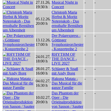
27.11.26
,
Musical Night in
-
-
19:30 h
Concert
Christoph Maria
-
-
Herbst & Moritz
05.12.26
,
Netenjakob - Das
20:00 h
ernsthafte Bemühen
um Albernheit
Der Polarexpress -
-
-
13.12.26
,
Göttinger
17:00 h
Symphonieorchester
- Konzertreihe 2
RHYTHM OF
-
-
24.01.27
,
THE DANCE -
18:00 h
LIVE 2027
28.01.27
,
Schlager & Spaß
-
-
16:00 h
mit Andy Borg
Hakuna Matata -
-
-
04.02.27
,
Das Musical für die
16:30 h
ganze Familie
Das Phantom der
-
-
10.02.27
,
Oper - Die
20:00 h
Originalproduktion
von Sasson / Sautter