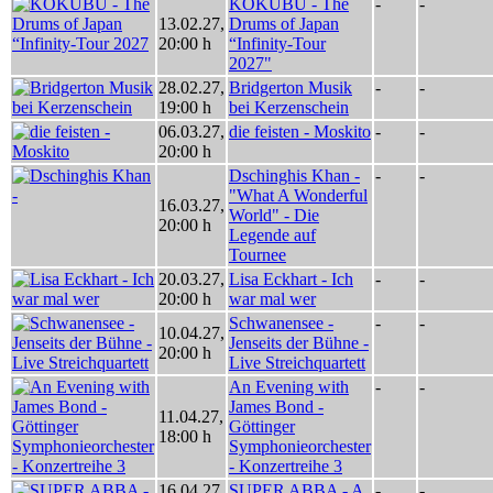
KOKUBU - The
-
-
13.02.27
,
Drums of Japan
20:00 h
“Infinity-Tour
2027"
28.02.27
,
Bridgerton Musik
-
-
19:00 h
bei Kerzenschein
06.03.27
,
die feisten - Moskito
-
-
20:00 h
Dschinghis Khan -
-
-
"What A Wonderful
16.03.27
,
World" - Die
20:00 h
Legende auf
Tournee
20.03.27
,
Lisa Eckhart - Ich
-
-
20:00 h
war mal wer
Schwanensee -
-
-
10.04.27
,
Jenseits der Bühne -
20:00 h
Live Streichquartett
An Evening with
-
-
James Bond -
11.04.27
,
Göttinger
18:00 h
Symphonieorchester
- Konzertreihe 3
16.04.27
,
SUPER ABBA - A
-
-