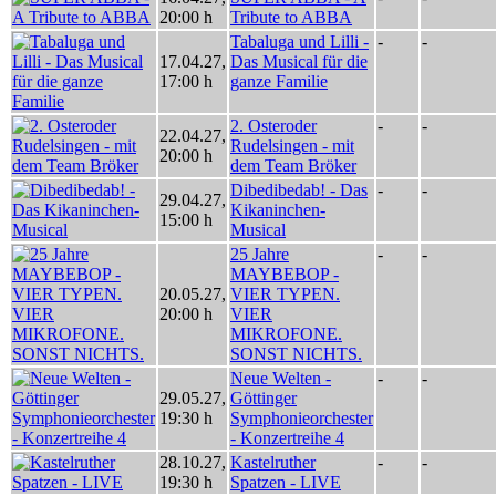
20:00 h
Tribute to ABBA
Tabaluga und Lilli -
-
-
17.04.27
,
Das Musical für die
17:00 h
ganze Familie
2. Osteroder
-
-
22.04.27
,
Rudelsingen - mit
20:00 h
dem Team Bröker
Dibedibedab! - Das
-
-
29.04.27
,
Kikaninchen-
15:00 h
Musical
25 Jahre
-
-
MAYBEBOP -
20.05.27
,
VIER TYPEN.
20:00 h
VIER
MIKROFONE.
SONST NICHTS.
Neue Welten -
-
-
29.05.27
,
Göttinger
19:30 h
Symphonieorchester
- Konzertreihe 4
28.10.27
,
Kastelruther
-
-
19:30 h
Spatzen - LIVE