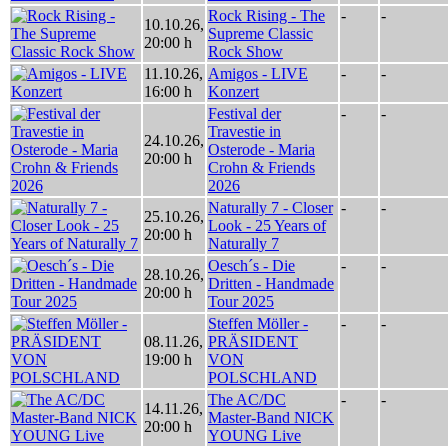
Rock Rising - The
-
-
10.10.26
,
Supreme Classic
20:00 h
Rock Show
11.10.26
,
Amigos - LIVE
-
-
16:00 h
Konzert
Festival der
-
-
Travestie in
24.10.26
,
Osterode - Maria
20:00 h
Crohn & Friends
2026
Naturally 7 - Closer
-
-
25.10.26
,
Look - 25 Years of
20:00 h
Naturally 7
Oesch´s - Die
-
-
28.10.26
,
Dritten - Handmade
20:00 h
Tour 2025
Steffen Möller -
-
-
08.11.26
,
PRÄSIDENT
19:00 h
VON
POLSCHLAND
The AC/DC
-
-
14.11.26
,
Master-Band NICK
20:00 h
YOUNG Live