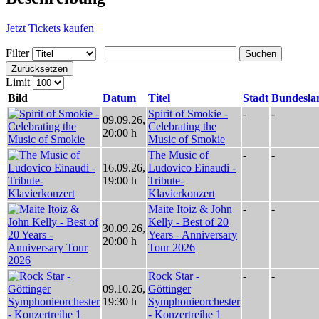
Jetzt Tickets kaufen
Filter
Suchen
Zurücksetzen
Limit
Bild
Datum
Titel
Stadt
Bundesla
Spirit of Smokie -
-
-
09.09.26
,
Celebrating the
20:00 h
Music of Smokie
The Music of
-
-
16.09.26
,
Ludovico Einaudi -
19:00 h
Tribute-
Klavierkonzert
Maite Itoiz & John
-
-
Kelly - Best of 20
30.09.26
,
Years - Anniversary
20:00 h
Tour 2026
Rock Star -
-
-
09.10.26
,
Göttinger
19:30 h
Symphonieorchester
- Konzertreihe 1