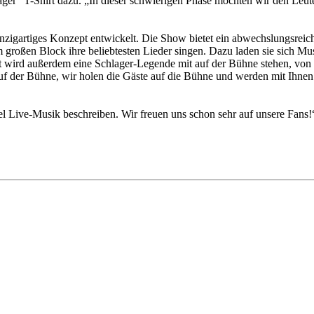
ger“ T-Shirt dazu. „In dieser schwierigen Phase möchten wir den Leute
gartiges Konzept entwickelt. Die Show bietet ein abwechslungsreich
oßen Block ihre beliebtesten Lieder singen. Dazu laden sie sich Musik
dt wird außerdem eine Schlager-Legende mit auf der Bühne stehen, von 
f der Bühne, wir holen die Gäste auf die Bühne und werden mit Ihnen m
el Live-Musik beschreiben. Wir freuen uns schon sehr auf unsere Fans!