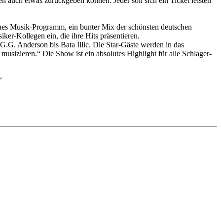
n auch etwas zurückgeben können. Jeder soll sich ein Ticket leisten
es Musik-Programm, ein bunter Mix der schönsten deutschen
er-Kollegen ein, die ihre Hits präsentieren.
G.G. Anderson bis Bata Illic. Die Star-Gäste werden in das
usizieren.“ Die Show ist ein absolutes Highlight für alle Schlager-
“