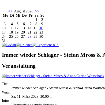
<<
August 2026
>>
Mo
Di
Mi
Do
Fr
Sa
So
1
2
3
4
5
6
7
8
9
10
11
12
13
14
15
16
17
18
19
20
21
22
23
24
25
26
27
28
29
30
31
Immer wieder Schlager - Stefan Mross &
Veranstaltung
Titel:
Immer wieder Schlager - Stefan Mross & Anna-Carina Woitsc
Wann:
Sa, 11. März 2023
,
20:00 h
Info:
Veranstaltung wurde abgesagt! - ,