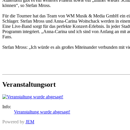
Außerdem gibt es ein weiteres Präsent sowie ein „Immer wieder Schla
können“, so Stefan Mross.
Für die Tournee hat das Team von WM Musik & Media GmbH ein einzi
Schlager. Stefan Mross und Anna-Carina Woitschack werden in einem gr
Eine Live-Band sorgt für das perfekte Konzert-Erlebnis. In jeder Sta
Programm integriert. „Anna-Carina und ich sind von Anfang an mit au
Fans.
Stefan Mross: „Ich würde es als großes Miteinander verbunden mit vi
Veranstaltungsort
Info:
Veranstaltung wurde abgesagt!
Powered by
JEM