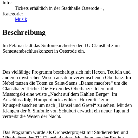
Info:
Tickets erhältlich in der Stadthalle Osterode - ,
Kategorie:
Musik
Beschreibung
Im Februar lädt das Sinfonieorchester der TU Clausthal zum
Semesterabschlusskonzert in Osterode ein.
Das vielfältige Programm beschäftigt sich mit Hexen, Teufeln und
anderen mystischen Wesen aus dem verwunschenen Oberharz. Im
Nebel tanzen die Toten zu Saint-Saens „Danse macabre“ um die
Clausthaler Teiche. Die Hexen des Oberharzes feiern mit
Mussorgski eine wüste „Nacht auf dem Kahlen Berge“. Im
Anschluss folgt Humperdincks wilder „Hexenritt“ zum
Knusperhäuschen um nach „Hänsel und Gretel“ zu sehen. Mit den
Klängen der 6. Sinfonie von Schubert erwacht ein neuer Tag und
vertreibt die Wesen der Nacht.
Das Programm wurde als Orchesterprojekt mit Studierenden und
Mitarbeitern der TU Clausthal wieso Musikern aus der Region