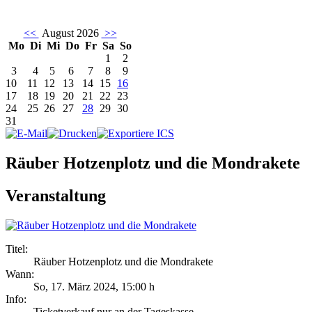
<<
August 2026
>>
Mo
Di
Mi
Do
Fr
Sa
So
1
2
3
4
5
6
7
8
9
10
11
12
13
14
15
16
17
18
19
20
21
22
23
24
25
26
27
28
29
30
31
Räuber Hotzenplotz und die Mondrakete
Veranstaltung
Titel:
Räuber Hotzenplotz und die Mondrakete
Wann:
So, 17. März 2024
,
15:00 h
Info:
Ticketverkauf nur an der Tageskasse - ,