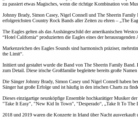
zu passiert etwas Magisches, wenn die richtige Kombination von Mus
Johnny Brady, Simon Casey, Nigel Connell und The Sheerin Family Ba
erfolgreichsten Country Rock Bands aller Zeiten zu ehren – „The Eag
The Eagles gelten als das Aushängeschild der amerikanischen Westcoa
“Hotel California“ produzierten die Eagles eines der herausragenden
Markenzeichen des Eagles Sounds sind harmonisch präziser, mehrsti
the Limit“.
Initiiert und gestaltet wurde die Band von The Sheerin Family Band.
zum Detail. Diese irische Großfamilie begleitete bereits große Namen 
Die Sänger Johnny Brady, Simon Casey und Nigel Connell haben berei
Sänger hat große Erfolge und ist häufig in den irischen Charts zu fi
Dieses einzigartige neunköpfige Ensemble hochkarätiger Musiker der
"Take It Easy", "New Kid In Town", "Desperado“, „Take It To The Limi
2018 und 2019 waren die Konzerte in Irland über Nacht ausverkauft