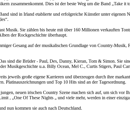
ikern zusammenkommt. Dies ist der beste Weg um die Band „Take it to
nd sind in Irland etablierte und erfolgreiche Künstler unter eigenen
les“.
st Musik. Sie zählen bis heute mit über 160 Millionen verkauften Ton
 Alben der Rockgeschichte überhaupt.
mmiger Gesang auf der musikalischen Grundlage von Country-Musik, Fo
 Das sind die Brüder - Paul, Des, Danny, Kieran, Tom & Simon. Sie si
der Musikgeschichte u.a. Billy Ocean, Mel C., Curtis Stigers, Paul Car
ts jeweils große eigene Karrieren und überzeugen durch ihre markant
nden. Platinauszeichnungen und Top 10 Hits sind an der Tagesordnung.
 jungen, neuen irischen Country Szene machen sich auf, um sich vor Ih
t , „One Of These Nights „ und viele mehr, werden in einer einzigartig
 und nun kommen sie auch nach Deutschland.