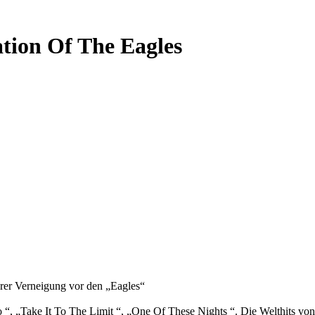
ation Of The Eagles
hrer Verneigung vor den „Eagles“
 “, „Take It To The Limit “, „One Of These Nights “. Die Welthits vo