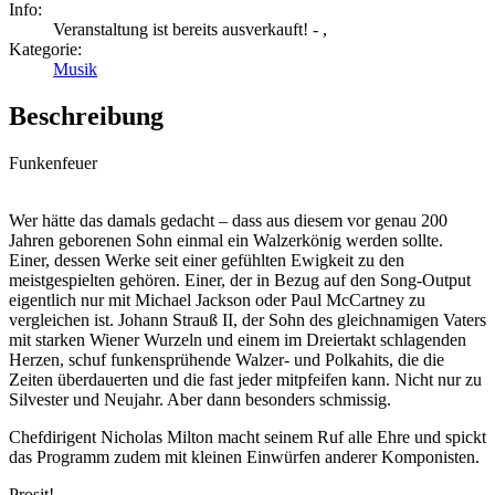
Info:
Veranstaltung ist bereits ausverkauft! - ,
Kategorie:
Musik
Beschreibung
Funkenfeuer
Wer hätte das damals gedacht – dass aus diesem vor genau 200
Jahren geborenen Sohn einmal ein Walzerkönig werden sollte.
Einer, dessen Werke seit einer gefühlten Ewigkeit zu den
meistgespielten gehören. Einer, der in Bezug auf den Song-Output
eigentlich nur mit Michael Jackson oder Paul McCartney zu
vergleichen ist. Johann Strauß II, der Sohn des gleichnamigen Vaters
mit starken Wiener Wurzeln und einem im Dreiertakt schlagenden
Herzen, schuf funkensprühende Walzer- und Polkahits, die die
Zeiten überdauerten und die fast jeder mitpfeifen kann. Nicht nur zu
Silvester und Neujahr. Aber dann besonders schmissig.
Chefdirigent Nicholas Milton macht seinem Ruf alle Ehre und spickt
das Programm zudem mit kleinen Einwürfen anderer Komponisten.
Prosit!