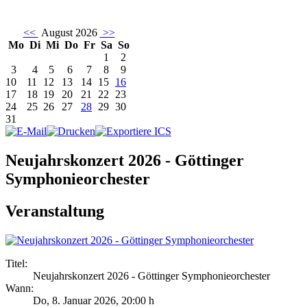
<<
August 2026
>>
Mo
Di
Mi
Do
Fr
Sa
So
1
2
3
4
5
6
7
8
9
10
11
12
13
14
15
16
17
18
19
20
21
22
23
24
25
26
27
28
29
30
31
Neujahrskonzert 2026 - Göttinger
Symphonieorchester
Veranstaltung
Titel:
Neujahrskonzert 2026 - Göttinger Symphonieorchester
Wann:
Do, 8. Januar 2026
,
20:00 h