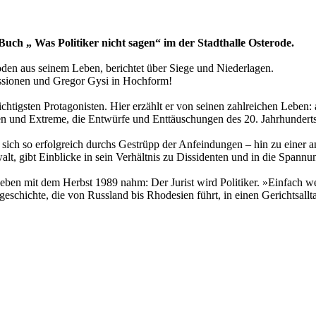
uch „ Was Politiker nicht sagen“ im der Stadthalle Osterode.
oden aus seinem Leben, berichtet über Siege und Niederlagen.
ussionen und Gregor Gysi in Hochform!
tigsten Protagonisten. Hier erzählt er von seinen zahlreichen Leben: a
en und Extreme, die Entwürfe und Enttäuschungen des 20. Jahrhunderts
sich so erfolgreich durchs Gestrüpp der Anfeindungen – hin zu einer 
t, gibt Einblicke in sein Verhältnis zu Dissidenten und in die Spannun
Leben mit dem Herbst 1989 nahm: Der Jurist wird Politiker. »Einfach weg
eschichte, die von Russland bis Rhodesien führt, in einen Gerichtsall