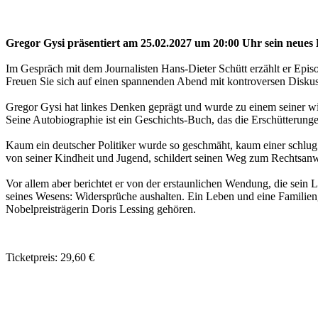
Gregor Gysi präsentiert am 25.02.2027 um 20:00 Uhr sein neues B
Im Gespräch mit dem Journalisten Hans-Dieter Schütt erzählt er Epis
Freuen Sie sich auf einen spannenden Abend mit kontroversen Disk
Gregor Gysi hat linkes Denken geprägt und wurde zu einem seiner wich
Seine Autobiographie ist ein Geschichts-Buch, das die Erschütterung
Kaum ein deutscher Politiker wurde so geschmäht, kaum einer schlug 
von seiner Kindheit und Jugend, schildert seinen Weg zum Rechtsanwal
Vor allem aber berichtet er von der erstaunlichen Wendung, die sein 
seines Wesens: Widersprüche aushalten. Ein Leben und eine Familieng
Nobelpreisträgerin Doris Lessing gehören.
Ticketpreis: 29,60 €