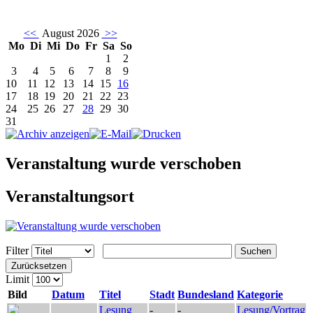
<<
August 2026
>>
Mo
Di
Mi
Do
Fr
Sa
So
1
2
3
4
5
6
7
8
9
10
11
12
13
14
15
16
17
18
19
20
21
22
23
24
25
26
27
28
29
30
31
Veranstaltung wurde verschoben
Veranstaltungsort
Filter
Suchen
Zurücksetzen
Limit
Bild
Datum
Titel
Stadt
Bundesland
Kategorie
Lesung
-
-
Lesung/Vortrag