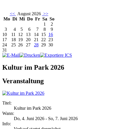
<<
August 2026
>>
Mo
Di
Mi
Do
Fr
Sa
So
1
2
3
4
5
6
7
8
9
10
11
12
13
14
15
16
17
18
19
20
21
22
23
24
25
26
27
28
29
30
31
Kultur im Park 2026
Veranstaltung
Titel:
Kultur im Park 2026
Wann:
Do, 4. Juni 2026
-
So, 7. Juni 2026
Info:
Verkauf startet denmächst - ,