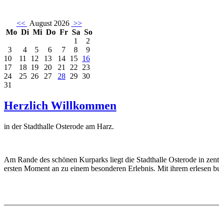
<<
August 2026
>>
Mo
Di
Mi
Do
Fr
Sa
So
1
2
3
4
5
6
7
8
9
10
11
12
13
14
15
16
17
18
19
20
21
22
23
24
25
26
27
28
29
30
31
Herzlich Willkommen
in der Stadthalle Osterode am Harz.
Am Rande des schönen Kurparks liegt die Stadthalle Osterode in zent
ersten Moment an zu einem besonderen Erlebnis. Mit ihrem erlesen bun
_______________________________________________________