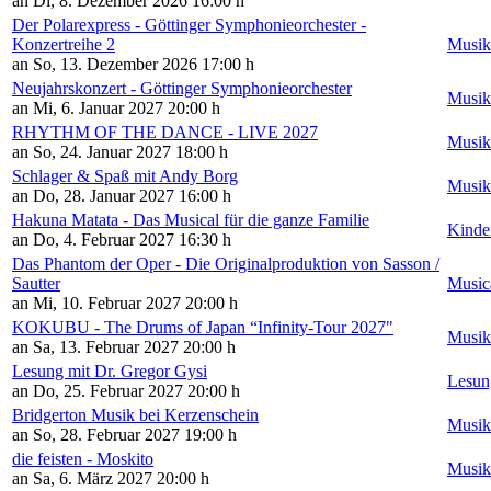
an Di, 8. Dezember 2026
16:00 h
Der Polarexpress - Göttinger Symphonieorchester -
Konzertreihe 2
Musik
an So, 13. Dezember 2026
17:00 h
Neujahrskonzert - Göttinger Symphonieorchester
Musik
an Mi, 6. Januar 2027
20:00 h
RHYTHM OF THE DANCE - LIVE 2027
Musik
an So, 24. Januar 2027
18:00 h
Schlager & Spaß mit Andy Borg
Musik
an Do, 28. Januar 2027
16:00 h
Hakuna Matata - Das Musical für die ganze Familie
Kinde
an Do, 4. Februar 2027
16:30 h
Das Phantom der Oper - Die Originalproduktion von Sasson /
Sautter
Music
an Mi, 10. Februar 2027
20:00 h
KOKUBU - The Drums of Japan “Infinity-Tour 2027"
Musik
an Sa, 13. Februar 2027
20:00 h
Lesung mit Dr. Gregor Gysi
Lesun
an Do, 25. Februar 2027
20:00 h
Bridgerton Musik bei Kerzenschein
Musik
an So, 28. Februar 2027
19:00 h
die feisten - Moskito
Musik
an Sa, 6. März 2027
20:00 h