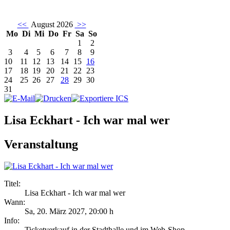
<<
August 2026
>>
Mo
Di
Mi
Do
Fr
Sa
So
1
2
3
4
5
6
7
8
9
10
11
12
13
14
15
16
17
18
19
20
21
22
23
24
25
26
27
28
29
30
31
Lisa Eckhart - Ich war mal wer
Veranstaltung
Titel:
Lisa Eckhart - Ich war mal wer
Wann:
Sa, 20. März 2027
,
20:00 h
Info:
Ticketverkauf in der Stadthalle und im Web-Shop - ,