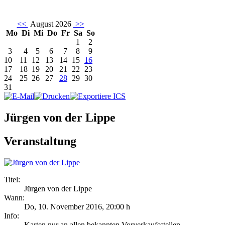
<<
August 2026
>>
Mo
Di
Mi
Do
Fr
Sa
So
1
2
3
4
5
6
7
8
9
10
11
12
13
14
15
16
17
18
19
20
21
22
23
24
25
26
27
28
29
30
31
Jürgen von der Lippe
Veranstaltung
Titel:
Jürgen von der Lippe
Wann:
Do, 10. November 2016
,
20:00 h
Info:
Karten nur an allen bekannten Vorverkaufsstellen - ,