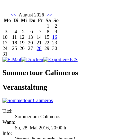
<<
August 2026
>>
Mo
Di
Mi
Do
Fr
Sa
So
1
2
3
4
5
6
7
8
9
10
11
12
13
14
15
16
17
18
19
20
21
22
23
24
25
26
27
28
29
30
31
Sommertour Calimeros
Veranstaltung
Titel:
Sommertour Calimeros
Wann:
Sa, 28. Mai 2016
,
20:00 h
Info:
Veranstaltung wurde abgesagt! - ,