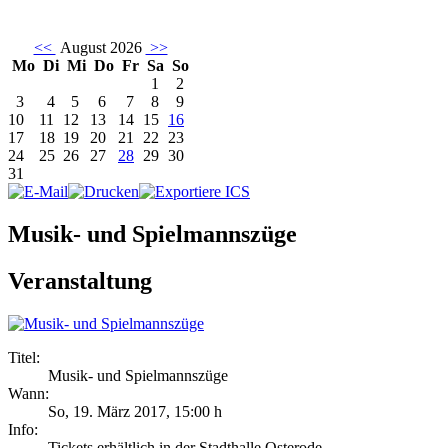
<<
August 2026
>>
Mo
Di
Mi
Do
Fr
Sa
So
1
2
3
4
5
6
7
8
9
10
11
12
13
14
15
16
17
18
19
20
21
22
23
24
25
26
27
28
29
30
31
Musik- und Spielmannszüge
Veranstaltung
Titel:
Musik- und Spielmannszüge
Wann:
So, 19. März 2017
,
15:00 h
Info:
Tickets erhältlich in der Stadthalle Osterode - ,