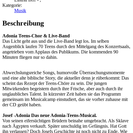
Kategorie:
Musik
Beschreibung
Adonia
Teens-Chor & Live-Band
Das Licht geht aus und die Live-Band legt los. Im selben
Augenblick laufen 70 Teens durch den Mittelgang des Konzertsaals,
angetrieben vom Applaus des Publikums. Die kommenden 90
Minuten fliegen nur so dahin.
Abwechslungsreiche Songs, humorvolle Überraschungsmomente
und eine alte biblische Story, die aktueller denn je rüberkommt: Das
scheint das Rezept der Teens-Chöre zu sein. Die jungen
Mitwirkenden begeistern durch ihre Frische, aber auch durch ihr
unglaubliches Talent. In kürzester Zeit haben sie das Programm
gemeinsam im Musicalcamp einstudiert, das sie vorher zuhause mit
der CD geübt haben.
Josef -Adonia
Das neue Adonia-Teens-Musical.
Von seinen eifersüchtigen Brüdern beinahe umgebracht. Als Sklave
nach Ägypten verkauft. Später unschuldig im Gefängnis. Hat Gott
ihn verlassen? Doch Josefs Geschichte ist noch nicht zu Ende. Wie