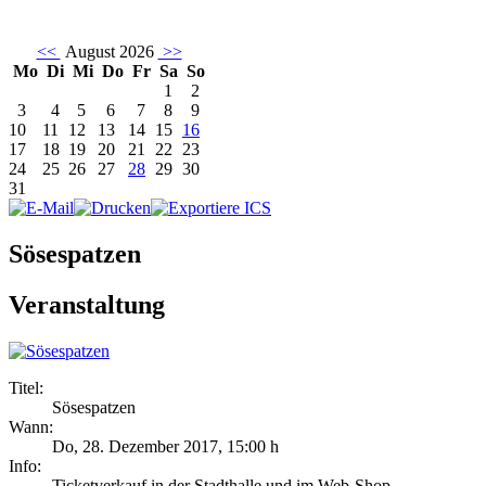
<<
August 2026
>>
Mo
Di
Mi
Do
Fr
Sa
So
1
2
3
4
5
6
7
8
9
10
11
12
13
14
15
16
17
18
19
20
21
22
23
24
25
26
27
28
29
30
31
Sösespatzen
Veranstaltung
Titel:
Sösespatzen
Wann:
Do, 28. Dezember 2017
,
15:00 h
Info:
Ticketverkauf in der Stadthalle und im Web-Shop - ,