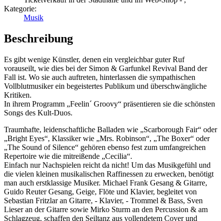
Kategorie:
Musik
Beschreibung
Es gibt wenige Künstler, denen ein vergleichbar guter Ruf
vorauseilt, wie dies bei der Simon & Garfunkel Revival Band der
Fall ist. Wo sie auch auftreten, hinterlassen die sympathischen
Vollblutmusiker ein begeistertes Publikum und überschwängliche
Kritiken.
In ihrem Programm „Feelin´ Groovy“ präsentieren sie die schönsten
Songs des Kult-Duos.
Traumhafte, leidenschaftliche Balladen wie „Scarborough Fair“ oder
„Bright Eyes“, Klassiker wie „Mrs. Robinson“, „The Boxer“ oder
„The Sound of Silence“ gehören ebenso fest zum umfangreichen
Repertoire wie die mitreißende „Cecilia“.
Einfach nur Nachspielen reicht da nicht! Um das Musikgefühl und
die vielen kleinen musikalischen Raffinessen zu erwecken, benötigt
man auch erstklassige Musiker. Michael Frank Gesang & Gitarre,
Guido Reuter Gesang, Geige, Flöte und Klavier, begleitet von
Sebastian Fritzlar an Gitarre, - Klavier, - Trommel & Bass, Sven
Lieser an der Gitarre sowie Mirko Sturm an den Percussion & am
Schlagzeug, schaffen den Seiltanz aus vollendetem Cover und