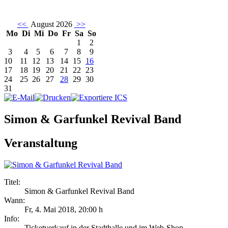
<<
August 2026
>>
Mo
Di
Mi
Do
Fr
Sa
So
1
2
3
4
5
6
7
8
9
10
11
12
13
14
15
16
17
18
19
20
21
22
23
24
25
26
27
28
29
30
31
Simon & Garfunkel Revival Band
Veranstaltung
Titel:
Simon & Garfunkel Revival Band
Wann:
Fr, 4. Mai 2018
,
20:00 h
Info:
Ticketverkauf in der Stadthalle und im Web-Shop - ,