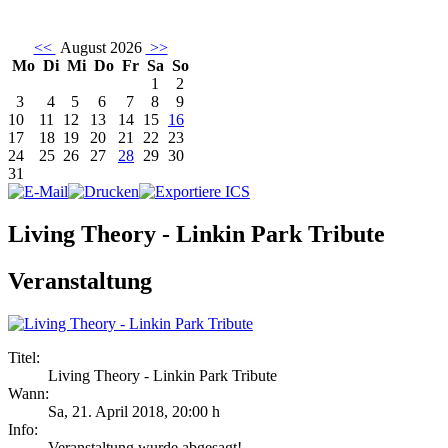
<<
August 2026
>>
Mo
Di
Mi
Do
Fr
Sa
So
1
2
3
4
5
6
7
8
9
10
11
12
13
14
15
16
17
18
19
20
21
22
23
24
25
26
27
28
29
30
31
Living Theory - Linkin Park Tribute
Veranstaltung
Titel:
Living Theory - Linkin Park Tribute
Wann:
Sa, 21. April 2018
,
20:00 h
Info:
Veranstaltung wurde abgesagt! - ,