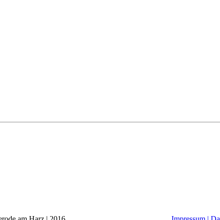
alle Osterode am Harz | 2016
Impressum |
Da