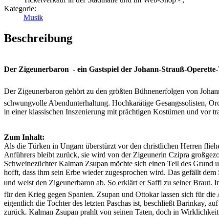
Kategorie:
Musik
Beschreibung
Der Zigeunerbaron  - ein Gastspiel der Johann-Strauß-Operette
Der Zigeunerbaron gehört zu den größten Bühnenerfolgen von Johann St
schwungvolle Abendunterhaltung. Hochkarätige Gesangssolisten, Orch
in einer klassischen Inszenierung mit prächtigen Kostümen und vor tr
Zum Inhalt:
Als die Türken in Ungarn überstürzt vor den christlichen Herren flie
Anführers bleibt zurück, sie wird von der Zigeunerin Czipra großgez
Schweinezüchter Kalman Zsupan möchte sich einen Teil des Grund un
hofft, dass ihm sein Erbe wieder zugesprochen wird. Das gefällt dem S
und weist den Zigeunerbaron ab. So erklärt er Saffi zu seiner Braut.
für den Krieg gegen Spanien. Zsupan und Ottokar lassen sich für die
eigentlich die Tochter des letzten Paschas ist, beschließt Barinkay, 
zurück. Kalman Zsupan prahlt von seinen Taten, doch in Wirklichkeit