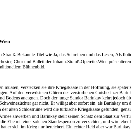
-Wien
rauß. Bekannte Titel wie Ja, das Schreiben und das Lesen, Als flotter
ester, Chor und Ballett der Johann-Strauß-Operette-Wien präsentiere
aditionellem Bühnenbild.
hen müssen, verstecken sie ihre Kriegskasse in der Hoffnung, sie später
ogen. Auf den verwüsteten Gütern des verstorbenen Gutsbesitzer Barink
d Bodens aneignen. Doch der junge Sandor Barinkay kehrt jedoch über
chweinezüchter gar nicht. Er willigt aber sofort ein, als Barinkay um d
 In der alten Schlossruine wird die türkische Kriegskasse gefunden, gen
 Armee anwerben und Barinkay stellt seinen Schatz dem Staat zur Verfü
auf die Ehe mit einer solchen Standesperson zu verzichten, und wird eb
 hat er sich im Krieg nur bereichert. Ein echter Held aber war Barink