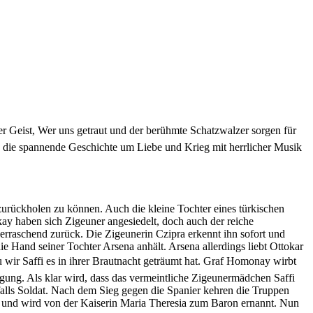
 Geist, Wer uns getraut und der berühmte Schatzwalzer sorgen für
n die spannende Geschichte um Liebe und Krieg mit herrlicher Musik
 zurückholen zu können. Auch die kleine Tochter eines türkischen
ay haben sich Zigeuner angesiedelt, doch auch der reiche
raschend zurück. Die Zigeunerin Czipra erkennt ihn sofort und
ie Hand seiner Tochter Arsena anhält. Arsena allerdings liebt Ottokar
au wir Saffi es in ihrer Brautnacht geträumt hat. Graf Homonay wirbt
gung. Als klar wird, dass das vermeintliche Zigeunermädchen Saffi
enfalls Soldat. Nach dem Sieg gegen die Spanier kehren die Truppen
ay und wird von der Kaiserin Maria Theresia zum Baron ernannt. Nun