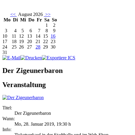
<<
August 2026
>>
Mo
Di
Mi
Do
Fr
Sa
So
1
2
3
4
5
6
7
8
9
10
11
12
13
14
15
16
17
18
19
20
21
22
23
24
25
26
27
28
29
30
31
Der Zigeunerbaron
Veranstaltung
Titel:
Der Zigeunerbaron
Wann:
Mo, 28. Januar 2019
,
19:30 h
Info:
Ticketverkauf in der Stadthalle und im Web-Shop - ,