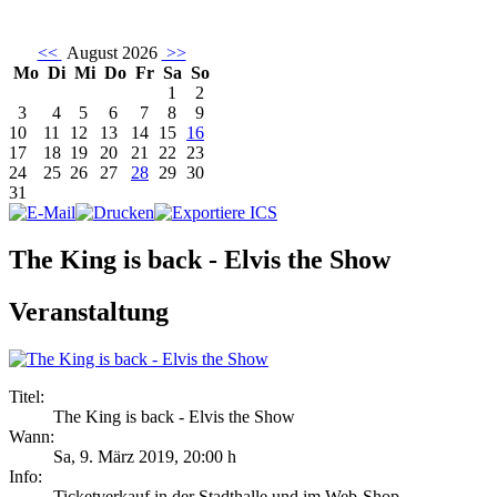
<<
August 2026
>>
Mo
Di
Mi
Do
Fr
Sa
So
1
2
3
4
5
6
7
8
9
10
11
12
13
14
15
16
17
18
19
20
21
22
23
24
25
26
27
28
29
30
31
The King is back - Elvis the Show
Veranstaltung
Titel:
The King is back - Elvis the Show
Wann:
Sa, 9. März 2019
,
20:00 h
Info:
Ticketverkauf in der Stadthalle und im Web-Shop - ,