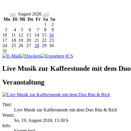
<<
August 2026
>>
Mo
Di
Mi
Do
Fr
Sa
So
1
2
3
4
5
6
7
8
9
10
11
12
13
14
15
16
17
18
19
20
21
22
23
24
25
26
27
28
29
30
31
Live Musik zur Kaffeestunde mit dem Duo
Veranstaltung
Titel:
Live Musik zur Kaffeestunde mit dem Duo Rita & Rich
Wann:
So, 19. August 2018
,
15:30 h
Info:
Eintritt frei! - ,