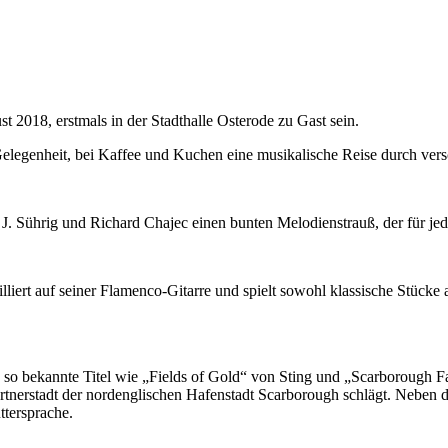
2018, erstmals in der Stadthalle Osterode zu Gast sein.
legenheit, bei Kaffee und Kuchen eine musikalische Reise durch ver
 J. Sührig und Richard Chajec einen bunten Melodienstrauß, der für j
liert auf seiner Flamenco-Gitarre und spielt sowohl klassische Stück
n so bekannte Titel wie „Fields of Gold“ von Sting und „Scarborough 
tnerstadt der nordenglischen Hafenstadt Scarborough schlägt. Neben de
ttersprache.