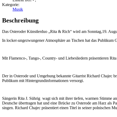
Kategorie:
Musik
Beschreibung
Das Osteroder Künstlerduo „Rita & Rich“ wird am Sonntag,19. August 
In locker-ungezwungener Atmosphäre an Tischen hat das Publikum Ge
Mit Flamenco-, Tango-, Country- und Liebesliedern präsentieren Rita
Der in Osterode und Umgebung bekannte Gitarrist Richard Chajec bril
Publikum mit Hintergrundinformationen versorgt.
Sängerin Rita J. Sührig wagt sich mit ihrer tiefen, warmen Stimme a
Deutsche übertragen hat und eine Brücke zu Osterode am Harz als Par
singen. Richard Chajec präsentiert einen Titel in seiner polnischen Mu