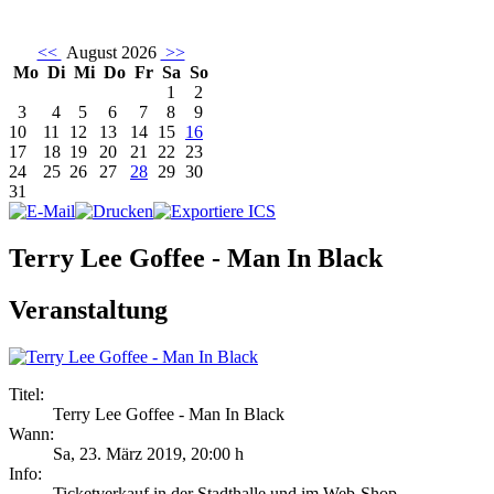
<<
August 2026
>>
Mo
Di
Mi
Do
Fr
Sa
So
1
2
3
4
5
6
7
8
9
10
11
12
13
14
15
16
17
18
19
20
21
22
23
24
25
26
27
28
29
30
31
Terry Lee Goffee - Man In Black
Veranstaltung
Titel:
Terry Lee Goffee - Man In Black
Wann:
Sa, 23. März 2019
,
20:00 h
Info:
Ticketverkauf in der Stadthalle und im Web-Shop - ,