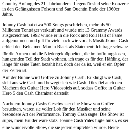
Country Anfang des 21. Jahrhunderts. Legendär sind seine Konzerte
in den Gefängnissen Folsom und San Quentin Ende der 1960er
Jahre.
Johnny Cash hat etwa 500 Songs geschrieben, mehr als 50
Millionen Tonträger verkauft und wurde mit 13 Grammy Awards
ausgezeichnet. 1992 wurde er in die Rock and Roll Hall of Fame
aufgenommen und gilt für viele nach wie vor als Musik-Ikone. Cash
erhielt den Beinamen Man in Black als Statement: Ich trage schwarz
für die Armen und die Niedergeknüppelten, die im hoffnungslosen,
hungernden Teil der Stadt wohnen, ich trage es für den Häftling, der
lange für seine Taten bezahlt hat, doch der da ist, weil er ein Opfer
der Zeiten ist.
Auf der Bühne wird Goffee zu Johnny Cash. Er klingt wie Cash,
sieht aus wie Cash und bewegt sich wie Cash. Dies fiel auch den
Machern des Guitar Hero Videospiels auf, sodass Goffee in Guitar
Hero 5 den Cash Charakter darstellt.
Nachdem Johnny Cashs Geschwister eine Show von Goffee
besuchten, waren sie voller Lob für den Musiker und seine
besondere Art der Performance. Tommy Cash sagte: Die Show ist
super, mein Bruder wäre stolz. Joanne Cash Yates fügte hinzu, es sei
eine wundervolle Show, die sie jedem empfehlen würde. Beide