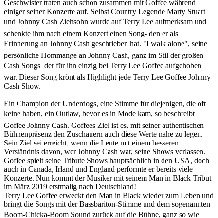
Geschwister traten auch schon zusammen mit Goffee während
einiger seiner Konzerte auf. Selbst Country Legende Marty Stuart
und Johnny Cash Ziehsohn wurde auf Terry Lee aufmerksam und
schenkte ihm nach einem Konzert einen Song- den er als
Erinnerung an Johnny Cash geschrieben hat. "I walk alone", seine
persönliche Hommange an Johnny Cash, ganz im Stil der großen
Cash Songs  der für ihn einzig bei Terry Lee Goffee aufgehoben
war. Dieser Song krönt als Highlight jede Terry Lee Goffee Johnny
Cash Show.
Ein Champion der Underdogs, eine Stimme für diejenigen, die oft
keine haben, ein Outlaw, bevor es in Mode kam, so beschreibt
Goffee Johnny Cash. Goffees Ziel ist es, mit seiner authentischen
Bühnenpräsenz den Zuschauern auch diese Werte nahe zu legen.
Sein Ziel sei erreicht, wenn die Leute mit einem besseren
Verständnis davon, wer Johnny Cash war, seine Shows verlassen.
Goffee spielt seine Tribute Shows hauptsächlich in den USA, doch
auch in Canada, Irland und England performte er bereits viele
Konzerte. Nun kommt der Musiker mit seinem Man in Black Tribut
im März 2019 erstmalig nach Deutschland!
Terry Lee Goffee erweckt den Man in Black wieder zum Leben und
bringt die Songs mit der Bassbariton-Stimme und dem sogenannten
Boom-Chicka-Boom Sound zurück auf die Bühne, ganz so wie