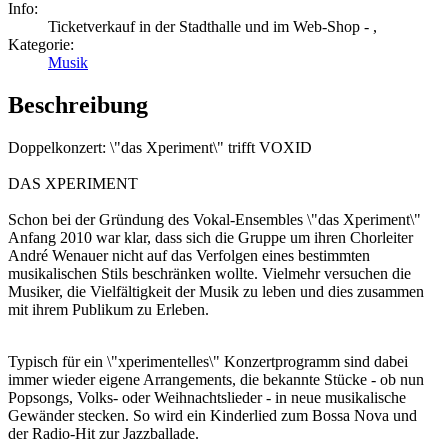
Info:
Ticketverkauf in der Stadthalle und im Web-Shop - ,
Kategorie:
Musik
Beschreibung
Doppelkonzert: \"das Xperiment\" trifft VOXID
DAS XPERIMENT
Schon bei der Gründung des Vokal-Ensembles \"das Xperiment\"
Anfang 2010 war klar, dass sich die Gruppe um ihren Chorleiter
André Wenauer nicht auf das Verfolgen eines bestimmten
musikalischen Stils beschränken wollte. Vielmehr versuchen die
Musiker, die Vielfältigkeit der Musik zu leben und dies zusammen
mit ihrem Publikum zu Erleben.
Typisch für ein \"xperimentelles\" Konzertprogramm sind dabei
immer wieder eigene Arrangements, die bekannte Stücke - ob nun
Popsongs, Volks- oder Weihnachtslieder - in neue musikalische
Gewänder stecken. So wird ein Kinderlied zum Bossa Nova und
der Radio-Hit zur Jazzballade.