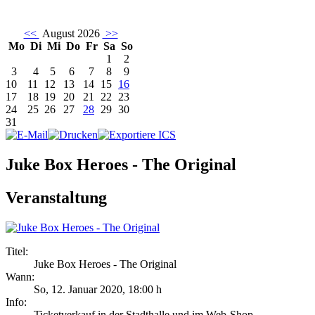
<<
August 2026
>>
Mo
Di
Mi
Do
Fr
Sa
So
1
2
3
4
5
6
7
8
9
10
11
12
13
14
15
16
17
18
19
20
21
22
23
24
25
26
27
28
29
30
31
Juke Box Heroes - The Original
Veranstaltung
Titel:
Juke Box Heroes - The Original
Wann:
So, 12. Januar 2020
,
18:00 h
Info:
Ticketverkauf in der Stadthalle und im Web-Shop - ,