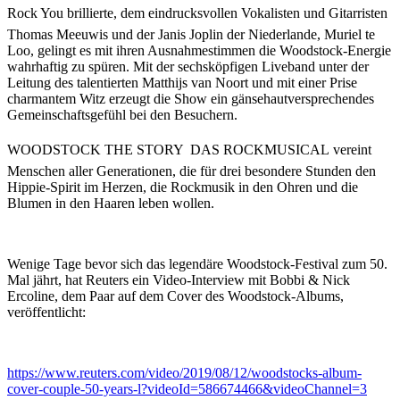
Rock You brillierte, dem eindrucksvollen Vokalisten und Gitarristen
Thomas Meeuwis und der Janis Joplin der Niederlande, Muriel te
Loo, gelingt es mit ihren Ausnahmestimmen die Woodstock-Energie
wahrhaftig zu spüren. Mit der sechsköpfigen Liveband unter der
Leitung des talentierten Matthijs van Noort und mit einer Prise
charmantem Witz erzeugt die Show ein gänsehautversprechendes
Gemeinschaftsgefühl bei den Besuchern.
WOODSTOCK THE STORY  DAS ROCKMUSICAL vereint
Menschen aller Generationen, die für drei besondere Stunden den
Hippie-Spirit im Herzen, die Rockmusik in den Ohren und die
Blumen in den Haaren leben wollen.
Wenige Tage bevor sich das legendäre Woodstock-Festival zum 50.
Mal jährt, hat Reuters ein Video-Interview mit Bobbi & Nick
Ercoline, dem Paar auf dem Cover des Woodstock-Albums,
veröffentlicht:
https://www.reuters.com/video/2019/08/12/woodstocks-album-
cover-couple-50-years-l?videoId=586674466&videoChannel=3