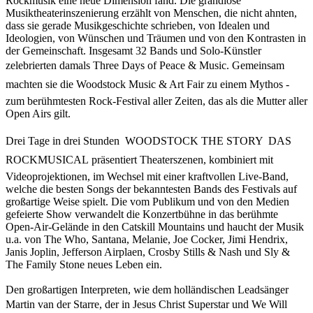
Rockmusik eine neue Dimension fand. Die grandiose
Musiktheaterinszenierung erzählt von Menschen, die nicht ahnten,
dass sie gerade Musikgeschichte schrieben, von Idealen und
Ideologien, von Wünschen und Träumen und von den Kontrasten in
der Gemeinschaft. Insgesamt 32 Bands und Solo-Künstler
zelebrierten damals Three Days of Peace & Music. Gemeinsam
machten sie die Woodstock Music & Art Fair zu einem Mythos -
zum berühmtesten Rock-Festival aller Zeiten, das als die Mutter aller
Open Airs gilt.
Drei Tage in drei Stunden  WOODSTOCK THE STORY  DAS
ROCKMUSICAL präsentiert Theaterszenen, kombiniert mit
Videoprojektionen, im Wechsel mit einer kraftvollen Live-Band,
welche die besten Songs der bekanntesten Bands des Festivals auf
großartige Weise spielt. Die vom Publikum und von den Medien
gefeierte Show verwandelt die Konzertbühne in das berühmte
Open-Air-Gelände in den Catskill Mountains und haucht der Musik
u.a. von The Who, Santana, Melanie, Joe Cocker, Jimi Hendrix,
Janis Joplin, Jefferson Airplaen, Crosby Stills & Nash und Sly &
The Family Stone neues Leben ein.
Den großartigen Interpreten, wie dem holländischen Leadsänger
Martin van der Starre, der in Jesus Christ Superstar und We Will