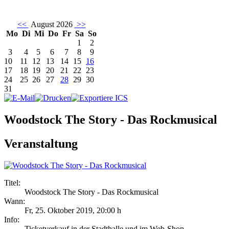
<<
August 2026
>>
Mo
Di
Mi
Do
Fr
Sa
So
1
2
3
4
5
6
7
8
9
10
11
12
13
14
15
16
17
18
19
20
21
22
23
24
25
26
27
28
29
30
31
Woodstock The Story - Das Rockmusical
Veranstaltung
Titel:
Woodstock The Story - Das Rockmusical
Wann:
Fr, 25. Oktober 2019
,
20:00 h
Info:
Ticketverkauf in der Stadthalle und im Web-Shop - ,