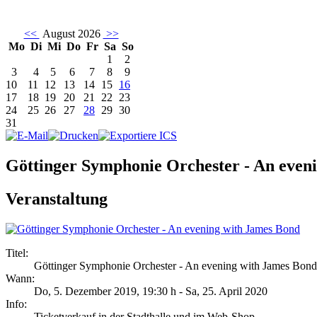
<<
August 2026
>>
Mo
Di
Mi
Do
Fr
Sa
So
1
2
3
4
5
6
7
8
9
10
11
12
13
14
15
16
17
18
19
20
21
22
23
24
25
26
27
28
29
30
31
Göttinger Symphonie Orchester - An even
Veranstaltung
Titel:
Göttinger Symphonie Orchester - An evening with James Bond
Wann:
Do, 5. Dezember 2019
,
19:30 h
-
Sa, 25. April 2020
Info:
Ticketverkauf in der Stadthalle und im Web-Shop - ,