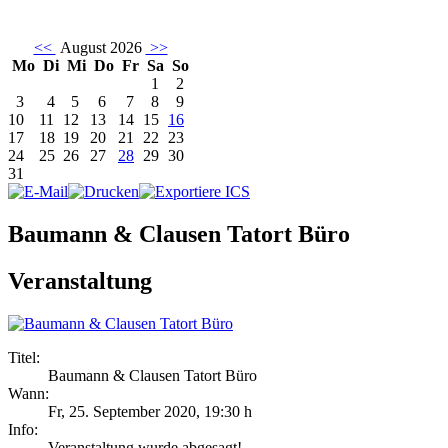
<<
August 2026
>>
Mo
Di
Mi
Do
Fr
Sa
So
1
2
3
4
5
6
7
8
9
10
11
12
13
14
15
16
17
18
19
20
21
22
23
24
25
26
27
28
29
30
31
Baumann & Clausen Tatort Büro
Veranstaltung
Titel:
Baumann & Clausen Tatort Büro
Wann:
Fr, 25. September 2020
,
19:30 h
Info:
Veranstaltung wurde abgesagt! - ,