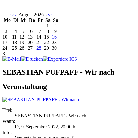
<<
August 2026
>>
Mo
Di
Mi
Do
Fr
Sa
So
1
2
3
4
5
6
7
8
9
10
11
12
13
14
15
16
17
18
19
20
21
22
23
24
25
26
27
28
29
30
31
SEBASTIAN PUFPAFF - Wir nach
Veranstaltung
Titel:
SEBASTIAN PUFPAFF - Wir nach
Wann:
Fr, 9. September 2022
,
20:00 h
Info:
Veranstaltung wurde abgesagt! - ,