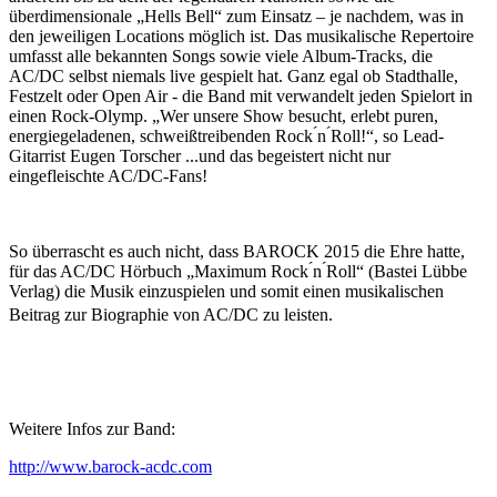
überdimensionale „Hells Bell“ zum Einsatz – je nachdem, was in
den jeweiligen Locations möglich ist. Das musikalische Repertoire
umfasst alle bekannten Songs sowie viele Album-Tracks, die
AC/DC selbst niemals live gespielt hat. Ganz egal ob Stadthalle,
Festzelt oder Open Air - die Band mit verwandelt jeden Spielort in
einen Rock-Olymp. „Wer unsere Show besucht, erlebt puren,
energiegeladenen, schweißtreibenden Rock ́n ́Roll!“, so Lead-
Gitarrist Eugen Torscher ...und das begeistert nicht nur
eingefleischte AC/DC-Fans!
So überrascht es auch nicht, dass BAROCK 2015 die Ehre hatte,
für das AC/DC Hörbuch „Maximum Rock ́n ́Roll“ (Bastei Lübbe
Verlag) die Musik einzuspielen und somit einen musikalischen
Beitrag zur Biographie von AC/DC zu leisten.
Weitere Infos zur Band:
http://www.barock-acdc.com