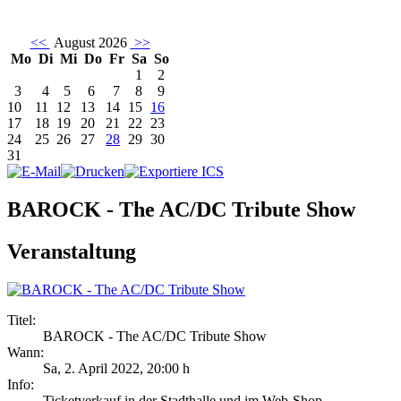
<<
August 2026
>>
Mo
Di
Mi
Do
Fr
Sa
So
1
2
3
4
5
6
7
8
9
10
11
12
13
14
15
16
17
18
19
20
21
22
23
24
25
26
27
28
29
30
31
BAROCK - The AC/DC Tribute Show
Veranstaltung
Titel:
BAROCK - The AC/DC Tribute Show
Wann:
Sa, 2. April 2022
,
20:00 h
Info:
Ticketverkauf in der Stadthalle und im Web-Shop - ,