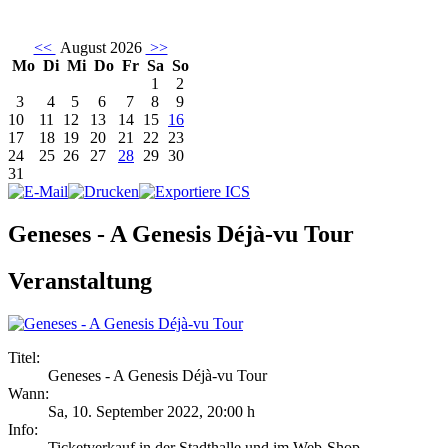
<<
August 2026
>>
Mo
Di
Mi
Do
Fr
Sa
So
1
2
3
4
5
6
7
8
9
10
11
12
13
14
15
16
17
18
19
20
21
22
23
24
25
26
27
28
29
30
31
Geneses - A Genesis Déjà-vu Tour
Veranstaltung
Titel:
Geneses - A Genesis Déjà-vu Tour
Wann:
Sa, 10. September 2022
,
20:00 h
Info:
Ticketverkauf in der Stadthalle und im Web-Shop - ,