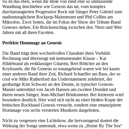
So ist das eben, wenn die Idole von einst eine so umfassende
Wandlung durchleben wie Genesis das tat, vom komplex
durcharrangierten Progressive Rock mit Sänger Peter Gabriel zum
stadiontauglichem Rockpop-Mainstream und Phil Collins am
Mikrofon. Zwei Seiten, die im Fokus der Show der Tribute-Band
Geneses stehen. Ein Brückenschlag zwischen den 70ern und 90er
Jahren mit all ihren Facetten.
Perfekte Hommage an Genesis
Die Band trägt dem wechselvollen Charakter ihres Vorbilds
Rechnung und überzeugt mit instrumentaler Klasse – Kai
Hildebrand als erstklassiger Gitarrist, Bert Böttcher an den
Keyboards, die für Genesis so tonangebend waren wie bei kaum
einer anderen Band ihrer Zeit, Richard Schaeffer am Bass, der so
cool wie Mike Rutherford das Understatement zelebriert, der
großartige Kim Schwarz an den Drums, in typischer Genesis-
Manier unterstützt von Jacob Hansen am zweiten Drumkit und
ihrem neuen Sänger, Jean-Michael Brinksmeier. Bei letzterem wird
besonders deutlich: Hier wird sich nicht an einer bloßen Kopie der
britischen Rockband Genesis versucht, sondern eine emanzipierte
Hommage von sechs versierten Musikern dargeboten.
Nicht zu vergessen eine Lichtshow, die hervorragend dosiert die
Wirkung der Songs untermalt, etwa wenn zu „Home By The Sea“