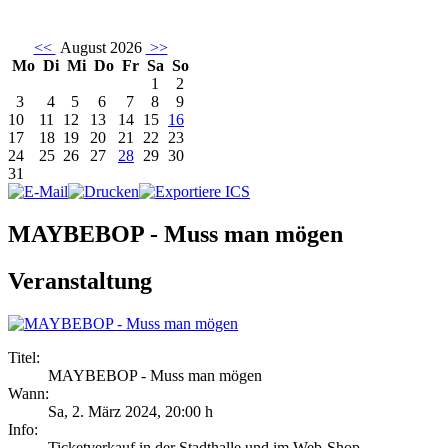
<<
August 2026
>>
Mo
Di
Mi
Do
Fr
Sa
So
1
2
3
4
5
6
7
8
9
10
11
12
13
14
15
16
17
18
19
20
21
22
23
24
25
26
27
28
29
30
31
MAYBEBOP - Muss man mögen
Veranstaltung
Titel:
MAYBEBOP - Muss man mögen
Wann:
Sa, 2. März 2024
,
20:00 h
Info:
Ticketverkauf in der Stadthalle und im Web-Shop - ,