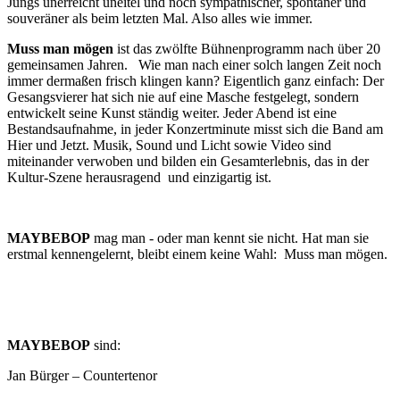
Jungs unerreicht uneitel und noch sympathischer, spontaner und
souveräner als beim letzten Mal. Also alles wie immer.
Muss man mögen
ist das zwölfte Bühnenprogramm nach über 20
gemeinsamen Jahren. Wie man nach einer solch langen Zeit noch
immer dermaßen frisch klingen kann? Eigentlich ganz einfach: Der
Gesangsvierer hat sich nie auf eine Masche festgelegt, sondern
entwickelt seine Kunst ständig weiter. Jeder Abend ist eine
Bestandsaufnahme, in jeder Konzertminute misst sich die Band am
Hier und Jetzt. Musik, Sound und Licht sowie Video sind
miteinander verwoben und bilden ein Gesamterlebnis, das in der
Kultur-Szene herausragend und einzigartig ist.
MAYBEBOP
mag man - oder man kennt sie nicht. Hat man sie
erstmal kennengelernt, bleibt einem keine Wahl: Muss man mögen.
MAYBEBOP
sind:
Jan Bürger – Countertenor