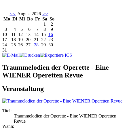
<<
August 2026
>>
Mo
Di
Mi
Do
Fr
Sa
So
1
2
3
4
5
6
7
8
9
10
11
12
13
14
15
16
17
18
19
20
21
22
23
24
25
26
27
28
29
30
31
Traummelodien der Operette - Eine
WIENER Operetten Revue
Veranstaltung
Titel:
Traummelodien der Operette - Eine WIENER Operetten
Revue
Wann: