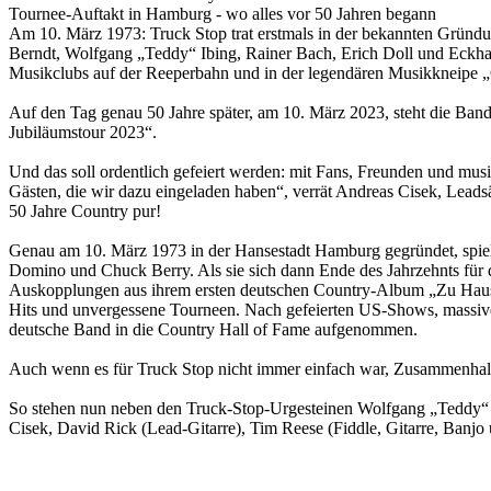
Tournee-Auftakt in Hamburg - wo alles vor 50 Jahren begann
Am 10. März 1973: Truck Stop trat erstmals in der bekannten Gründ
Berndt, Wolfgang „Teddy“ Ibing, Rainer Bach, Erich Doll und Eckha
Musikclubs auf der Reeperbahn und in der legendären Musikkneipe 
Auf den Tag genau 50 Jahre später, am 10. März 2023, steht die Band 
Jubiläumstour 2023“.
Und das soll ordentlich gefeiert werden: mit Fans, Freunden und m
Gästen, die wir dazu eingeladen haben“, verrät Andreas Cisek, Leads
50 Jahre Country pur!
Genau am 10. März 1973 in der Hansestadt Hamburg gegründet, spiel
Domino und Chuck Berry. Als sie sich dann Ende des Jahrzehnts für de
Auskopplungen aus ihrem ersten deutschen Country-Album „Zu Hause“ E
Hits und unvergessene Tourneen. Nach gefeierten US-Shows, massiven
deutsche Band in die Country Hall of Fame aufgenommen.
Auch wenn es für Truck Stop nicht immer einfach war, Zusammenhalt
So stehen nun neben den Truck-Stop-Urgesteinen Wolfgang „Teddy“ Ib
Cisek, David Rick (Lead-Gitarre), Tim Reese (Fiddle, Gitarre, Banj