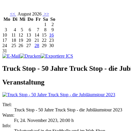
<<
August 2026
>>
Mo
Di
Mi
Do
Fr
Sa
So
1
2
3
4
5
6
7
8
9
10
11
12
13
14
15
16
17
18
19
20
21
22
23
24
25
26
27
28
29
30
31
Truck Stop - 50 Jahre Truck Stop - die Ju
Veranstaltung
Titel:
Truck Stop - 50 Jahre Truck Stop - die Jubiläumstour 2023
Wann:
Fr, 24. November 2023
,
20:00 h
Info:
Ticketverkauf in der Stadthalle und im Web-Shop - ,