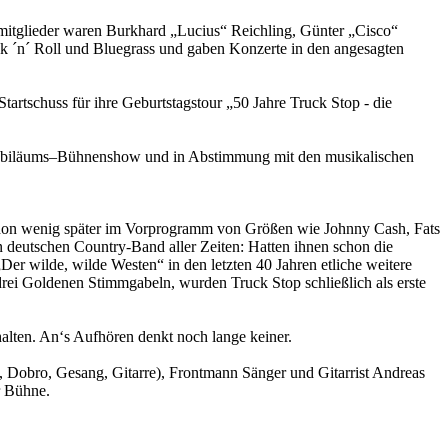
itglieder waren Burkhard „Lucius“ Reichling, Günter „Cisco“
k ´n´ Roll und Bluegrass und gaben Konzerte in den angesagten
artschuss für ihre Geburtstagstour „50 Jahre Truck Stop - die
er Jubiläums–Bühnenshow und in Abstimmung mit den musikalischen
schon wenig später im Vorprogramm von Größen wie Johnny Cash, Fats
n deutschen Country-Band aller Zeiten: Hatten ihnen schon die
r wilde, wilde Westen“ in den letzten 40 Jahren etliche weitere
rei Goldenen Stimmgabeln, wurden Truck Stop schließlich als erste
lten. An‘s Aufhören denkt noch lange keiner.
 Dobro, Gesang, Gitarre), Frontmann Sänger und Gitarrist Andreas
r Bühne.