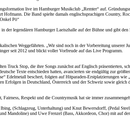
ungsformation live im Hamburger Musikclub „Remter“ auf. Gründungsm
rt Hofmann. Die Band spielte damals englischsprachigen Country, Roc
„Onkel Pö“
in der legendären Hamburger Laeiszhalle auf der Bühne und gibt den St
usikalischen Weggefährten. „Wir sind noch in der Vorbereitung unser
änger seit 2012 und blickt voller Vorfreude auf das Live Programm.
ten Truck Stop, die ihre Songs zunächst auf Englisch präsentierten, 
utsche Texte entschieden hatten, avancierten sie endgültig zur größte
delmetall beschert, folgten auf Hitparaden-Erstplatzierungen wie „De
 Erfolgen in Deutschland, Österreich und der Schweiz sowie gleich d
, Fairness, Respekt und die Countrymusik hat sie immer zusammengeha
ing, (Schlagzeug, Unterhaltung) und Knut Bewersdorff, (Pedal Steel,
o und Mandoline) und Uwe Frenzel (Bass, Akkordeon, Chor) mit auf de