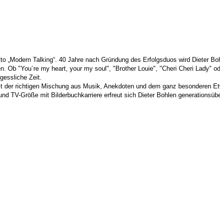
Modern Talking“. 40 Jahre nach Gründung des Erfolgsduos wird Dieter Bohle
Ob "You´re my heart, your my soul", "Brother Louie", "Cheri Cheri Lady" oder
gessliche Zeit.
 mit der richtigen Mischung aus Musik, Anekdoten und dem ganz besonderen E
 TV-Größe mit Bilderbuchkarriere erfreut sich Dieter Bohlen generationsüber