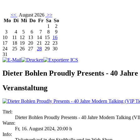
<<
August 2026
>>
Mo
Di
Mi
Do
Fr
Sa
So
1
2
3
4
5
6
7
8
9
10
11
12
13
14
15
16
17
18
19
20
21
22
23
24
25
26
27
28
29
30
31
Dieter Bohlen Proudly Presents - 40 Jahr
Veranstaltung
Titel:
Dieter Bohlen Proudly Presents - 40 Jahre Modern Talking (VI
Wann:
Fr, 16. August 2024
,
20:00 h
Info:
Ticketverkauf in der Stadthalle und im Web-Shop - ,