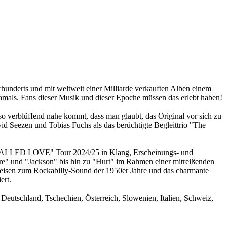
rhunderts und mit weltweit einer Milliarde verkauften Alben einem
e damals. Fans dieser Musik und dieser Epoche müssen das erlebt haben!
 verblüffend nahe kommt, dass man glaubt, das Original vor sich zu
d Seezen und Tobias Fuchs als das berüchtigte Begleittrio "The
UR CALLED LOVE" Tour 2024/25 in Klang, Erscheinungs- und
Fire" und "Jackson" bis hin zu "Hurt" im Rahmen einer mitreißenden
reisen zum Rockabilly-Sound der 1950er Jahre und das charmante
ert.
Deutschland, Tschechien, Österreich, Slowenien, Italien, Schweiz,