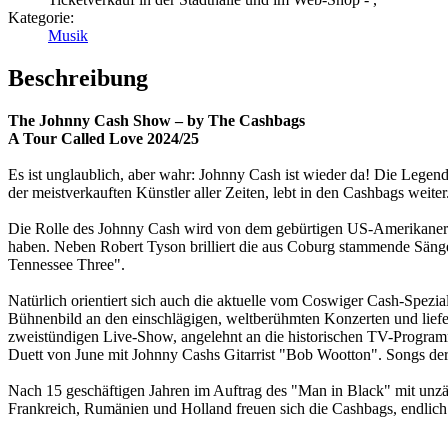
Kategorie:
Musik
Beschreibung
The Johnny Cash Show – by The Cashbags
A Tour Called Love 2024/25
Es ist unglaublich, aber wahr: Johnny Cash ist wieder da! Die Legend
der meistverkauften Künstler aller Zeiten, lebt in den Cashbags weite
Die Rolle des Johnny Cash wird von dem gebürtigen US-Amerikaner Ro
haben. Neben Robert Tyson brilliert die aus Coburg stammende Sänge
Tennessee Three".
Natürlich orientiert sich auch die aktuelle vom Coswiger Cash-Sp
Bühnenbild an den einschlägigen, weltberühmten Konzerten und liefer
zweistündigen Live-Show, angelehnt an die historischen TV-Programm
Duett von June mit Johnny Cashs Gitarrist "Bob Wootton". Songs der 
Nach 15 geschäftigen Jahren im Auftrag des "Man in Black" mit unzä
Frankreich, Rumänien und Holland freuen sich die Cashbags, endlic