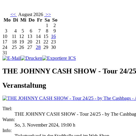
<<
August 2026
>>
Mo
Di
Mi
Do
Fr
Sa
So
1
2
3
4
5
6
7
8
9
10
11
12
13
14
15
16
17
18
19
20
21
22
23
24
25
26
27
28
29
30
31
THE JOHNNY CASH SHOW - Tour 24/25 - b
Veranstaltung
Titel:
THE JOHNNY CASH SHOW - Tour 24/25 - by The Cashbags -
Wann:
So, 3. November 2024
,
19:00 h
Info:
Ticketverkauf in der Stadthalle und im Web-Shop - ,