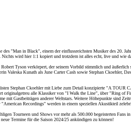
e des "Man in Black", einem der einflussreichsten Musiker des 20. Jah
r. Nichts wird hier 1:1 kopiert und trotzdem ist alles echt, live und wi
bert Tyson verkörpert, der seinem Vorbild stimmlich und äußerlich so
rin Valeska Kunath als June Carter Cash sowie Stephan Ckoehler, Davi
ezialisten Stephan Ckoehler mit Liebe zum Detail konzipierte "A TO
t originalgetreu alle Klassiker von "I Walk the Line", über "Ring of 
e mit Gastbeiträgen anderer Weltstars. Weitere Höhepunkte sind Zeit
"American Recordings" werden in einem speziellen Akustikteil zelebri
hligen Tourneen und Shows vor mehr als 500.000 begeisterten Fans in 
h neue Termine für die Saison 2024/25 ankündigen zu können!