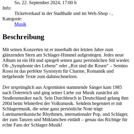
So, 22. September 2024
,
17:00 h
Info:
Ticketverkauf in der Stadthalle und im Web-Shop - ,
Kategorie:
Musik
Beschreibung
Mit seinen Konzerten ist er innerhalb der letzten Jahre zum
glänzenden Stern am Schlager-Himmel aufgestiegen. Jedes neue
Album ist ein Hit und spiegelt seinen ganz persönlichen Stil wieder.
Ob „Symphonie des Lebens“ oder „Rot sind die Rosen“ – Semino
Rossi ist das perfekte Synonym für Charme, Romantik und
tiefgehende Texte zum dahinschmelzen.
Der ursprünglich aus Argentinien stammende Sänger kam 1985
nach Österreich und ging seiner Liebe zur Musik zunächst als
Straßenmusiker nach. Sein Durchbruch in Deutschland gelang ihm
2004 beim Winterfest der Volksmusik. Seitdem begeistert er mit
Schlagermusik, die seine ganz persönliche Note trägt:
Lateinamerikanische Rhythmen, internationaler Pop, und Schlager,
der zum Tanzen und Mitklatschen einlädt – genau das Richtige für
echte Fans der Schlager-Musik!