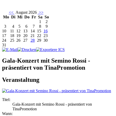
<<
August 2026
>>
Mo
Di
Mi
Do
Fr
Sa
So
1
2
3
4
5
6
7
8
9
10
11
12
13
14
15
16
17
18
19
20
21
22
23
24
25
26
27
28
29
30
31
Gala-Konzert mit Semino Rossi -
präsentiert von TinaPromotion
Veranstaltung
Titel:
Gala-Konzert mit Semino Rossi - präsentiert von
TinaPromotion
Wann: