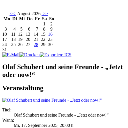
<<
August 2026
>>
Mo
Di
Mi
Do
Fr
Sa
So
1
2
3
4
5
6
7
8
9
10
11
12
13
14
15
16
17
18
19
20
21
22
23
24
25
26
27
28
29
30
31
Olaf Schubert und seine Freunde - „Jetzt
oder now!“
Veranstaltung
Titel:
Olaf Schubert und seine Freunde - „Jetzt oder now!“
Wann:
Mi, 17. September 2025
,
20:00 h