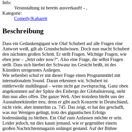
Info:
Veranstaltung ist bereits ausverkauft! - ,
Kategorie:
Comedy/Kabarett
Beschreibung
Dass ein Gedankengigant wie Olaf Schubert auf alle Fragen eine
Antwort weiß, gilt als Grundschulwissen. Doch nun macht Schubert
den nächsten großen Schritt. Er stellt Fragen. Wichtige Fragen, wie
eben jene – „Jetzt oder now?“. Also eine Frage, die selbst Fragen
stellt. Dass sich hierbei der Schwanz ins Gesicht beißt, ist des
Künstlers ureigenstes Anliegen.
Wie nebenbei schuf er mit dieser Frage einen Programmtitel mit
internationalem Sound. Daran erkennen wir, Schubert ist
mittlerweile multilingual – wenn nicht gar zweisprachig. Ganz oben
angekommen auf der Spitze des Eisbergs der Globalisierung, steht
ihm nun alles offen. Die ganze Welt. Aber trotzdem bleibt uns der
Ausnahmekünstler treu, denn er gibt auch Konzerte in Deutschland,
nicht viele, aber immerhin ca. 745. Das zeigt, er hat das geschafft,
was nur Wenigen gelingt, trotz des gigantischen Erfolgs
bodenständig zu bleiben. Ein Olaf zum Anfassen möchte er sein.
Leider jedoch, tut dies kaum jemand, wie er gegenüber einem
großen Nachrichtenmagazin unlängst gestand. Auf der Bühne