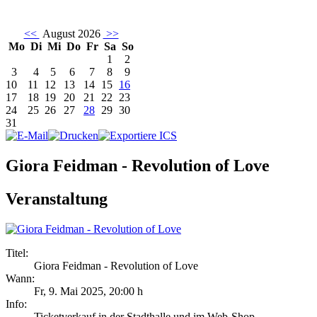
<<
August 2026
>>
Mo
Di
Mi
Do
Fr
Sa
So
1
2
3
4
5
6
7
8
9
10
11
12
13
14
15
16
17
18
19
20
21
22
23
24
25
26
27
28
29
30
31
Giora Feidman - Revolution of Love
Veranstaltung
Titel:
Giora Feidman - Revolution of Love
Wann:
Fr, 9. Mai 2025
,
20:00 h
Info:
Ticketverkauf in der Stadthalle und im Web-Shop - ,