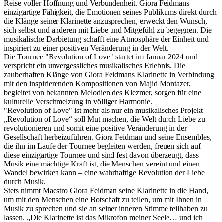
Reise voller Hoffnung und Verbundenheit. Giora Feidmans
einzigartige Fähigkeit, die Emotionen seines Publikums direkt durch
die Klänge seiner Klarinette anzusprechen, erweckt den Wunsch,
sich selbst und anderen mit Liebe und Mitgefühl zu begegnen. Die
musikalische Darbietung schafft eine Atmosphäre der Einheit und
inspiriert zu einer positiven Veränderung in der Welt.
Die Tournee "Revolution of Love" startet im Januar 2024 und
verspricht ein unvergessliches musikalisches Erlebnis. Die
zauberhaften Klänge von Giora Feidmans Klarinette in Verbindung
mit den inspirierenden Kompositionen von Majid Montazer,
begleitet von bekannten Melodien des Klezmer, sorgen für eine
kulturelle Verschmelzung in völliger Harmonie.
"Revolution of Love" ist mehr als nur ein musikalisches Projekt –
„Revolution of Love“ soll Mut machen, die Welt durch Liebe zu
revolutionieren und somit eine positive Veränderung in der
Gesellschaft herbeizuführen. Giora Feidman und seine Ensembles,
die ihn im Laufe der Tournee begleiten werden, freuen sich auf
diese einzigartige Tournee und sind fest davon überzeugt, dass
Musik eine mächtige Kraft ist, die Menschen vereint und einen
Wandel bewirken kann – eine wahrhaftige Revolution der Liebe
durch Musik.
Stets nimmt Maestro Giora Feidman seine Klarinette in die Hand,
um mit den Menschen eine Botschaft zu teilen, um mit Ihnen in
Musik zu sprechen und sie an seiner inneren Stimme teilhaben zu
lassen. „Die Klarinette ist das Mikrofon meiner Seele… und ich