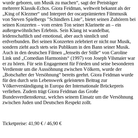
wurde geboren, um Musik zu machen“, sagt der Preisträger
mehrerer Klassik-Echos. Giora Feidman, weltweit bekannt als der
„King of Klezmer“ und Interpret der oscarprämierten Filmmusik
von Steven Spielbergs "Schindlers Liste", bietet seinen Zuhörern bei
seinen Konzerten – vom ersten Ton seiner Klarinette an – ein
außergewöhnliches Erlebnis. Sein Klang ist wandelbar,
leidenschaftlich und emotional, aber auch sinnlich und
erdverbunden. Bei seinen Konzerten zelebriert er nicht nur Musik,
sondern zieht auch stets sein Publikum in den Bann seiner Musik.
Auch in den deutschen Filmen „Jenseits der Stille“ von Caroline
Link und „Comedian Harmonists“ (1997) von Joseph Vilsmaier war
er zu hören. Für sein Engagement für Frieden und seine besonderen
Verdienste um die Aussöhnung zwischen Völkern, wurde der
„Botschafter der Versöhnung“ bereits geehrt. Giora Feidman wurde
für den durch sein Lebenswerk geleisteten Beitrag zur
Völkerverständigung in Europa der Internationale Brückepreis
verliehen. Zudem trägt Giora Feidman das Große
Bundesverdienstkreuz, welches seinem Einsatz um die Versöhnung
zwischen Juden und Deutschen Respekt zollt.
Ticketpreise: 41,90 € / 46,90 €