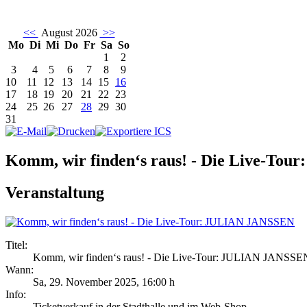
<<
August 2026
>>
Mo
Di
Mi
Do
Fr
Sa
So
1
2
3
4
5
6
7
8
9
10
11
12
13
14
15
16
17
18
19
20
21
22
23
24
25
26
27
28
29
30
31
Komm, wir finden‘s raus! - Die Live-To
Veranstaltung
Titel:
Komm, wir finden‘s raus! - Die Live-Tour: JULIAN JANSSE
Wann:
Sa, 29. November 2025
,
16:00 h
Info:
Ticketverkauf in der Stadthalle und im Web-Shop - ,