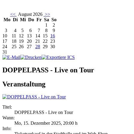
<<
August 2026
>>
Mo
Di
Mi
Do
Fr
Sa
So
1
2
3
4
5
6
7
8
9
10
11
12
13
14
15
16
17
18
19
20
21
22
23
24
25
26
27
28
29
30
31
DOPPELPASS - Live on Tour
Veranstaltung
Titel:
DOPPELPASS - Live on Tour
Wann:
Mo, 15. Dezember 2025
,
20:00 h
Info:
Ticketverkauf in der Stadthalle und im Web-Shop - ,